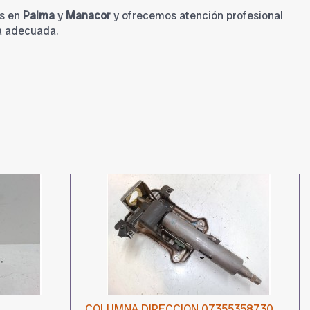
s en
Palma
y
Manacor
y ofrecemos atención profesional
a adecuada.
COLUMNA DIRECCION 07355358730