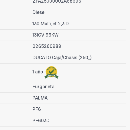
ZFA25000002A68696
Diesel
130 Multijet 2,3 D
131CV 96KW
0265260989
DUCATO Caja/Chasis (250_)
1 año
Furgoneta
PALMA
PF6
PF603D