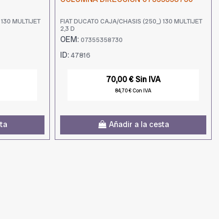
 130 MULTIJET
FIAT DUCATO CAJA/CHASIS (250_) 130 MULTIJET
2,3 D
OEM:
07355358730
ID:
47816
70,00 € Sin IVA
84,70 € Con IVA
sta
Añadir a la cesta