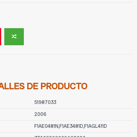
ALLES DE PRODUCTO
51987033
2006
F1AE0481N,F1AE3481D,F1AGL411D