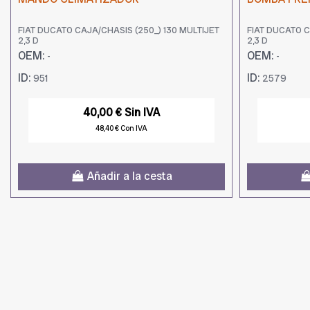
FIAT DUCATO CAJA/CHASIS (250_) 130 MULTIJET
FIAT DUCATO C
2,3 D
2,3 D
OEM:
OEM:
-
-
ID:
ID:
951
2579
40,00 € Sin IVA
48,40 € Con IVA
Añadir a la cesta