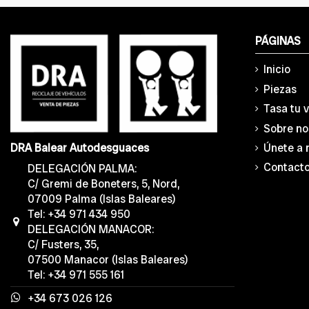
PÁGINAS
Inicio
Piezas
Tasa tu 
Sobre no
Únete a 
DRA Balear Autodesguaces
Contact
DELEGACIÓN PALMA:
C/ Gremi de Boneters, 5, Nord,
07009 Palma (Islas Baleares)
Tel: +34 971 434 950
DELEGACIÓN MANACOR:
C/ Fusters, 35,
07500 Manacor (Islas Baleares)
Tel: +34 971 555 161
+34 673 026 126