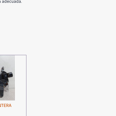
a adecuada.
NTERA