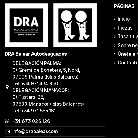
PÁGINAS
Inicio
Piezas
Tasa tu 
Sobre no
Únete a 
DRA Balear Autodesguaces
Contact
DELEGACIÓN PALMA:
C/ Gremi de Boneters, 5, Nord,
07009 Palma (Islas Baleares)
Tel: +34 971 434 950
DELEGACIÓN MANACOR:
C/ Fusters, 35,
07500 Manacor (Islas Baleares)
Tel: +34 971 555 161
+34 673 026 126
info@drabalear.com