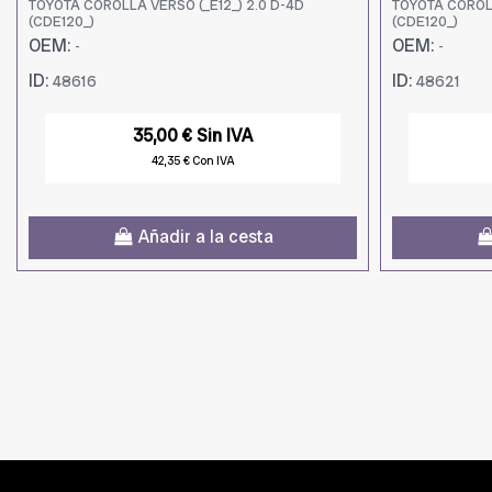
TOYOTA COROLLA VERSO (_E12_) 2.0 D-4D
TOYOTA COROLL
(CDE120_)
(CDE120_)
OEM:
OEM:
-
-
ID:
ID:
48616
48621
35,00 € Sin IVA
42,35 € Con IVA
Añadir a la cesta