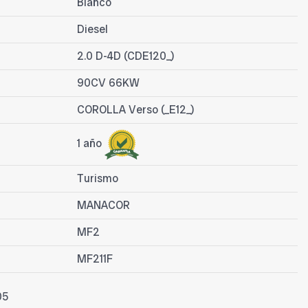
Blanco
Diesel
2.0 D-4D (CDE120_)
90CV 66KW
COROLLA Verso (_E12_)
1 año
Turismo
MANACOR
MF2
MF211F
05