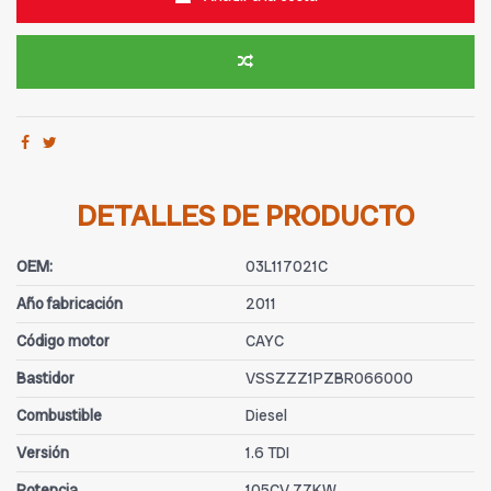
DETALLES DE PRODUCTO
OEM:
03L117021C
Año fabricación
2011
Código motor
CAYC
Bastidor
VSSZZZ1PZBR066000
Combustible
Diesel
Versión
1.6 TDI
Potencia
105CV 77KW