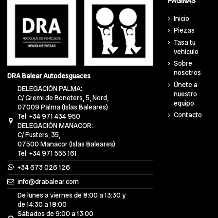
PÁGINAS
Inicio
Piezas
Tasa tu
vehículo
Sobre
nosotros
DRA Balear Autodesguaces
Únete a
DELEGACIÓN PALMA:
nuestro
C/ Gremi de Boneters, 5, Nord,
equipo
07009 Palma (Islas Baleares)
Contacto
Tel: +34 971 434 950
DELEGACIÓN MANACOR:
C/ Fusters, 35,
07500 Manacor (Islas Baleares)
Tel: +34 971 555 161
+34 673 026 126
info@drabalear.com
De lunes a viernes de 8:00 a 13:30 y
de 14:30 a 18:00
Sábados de 9:00 a 13:00