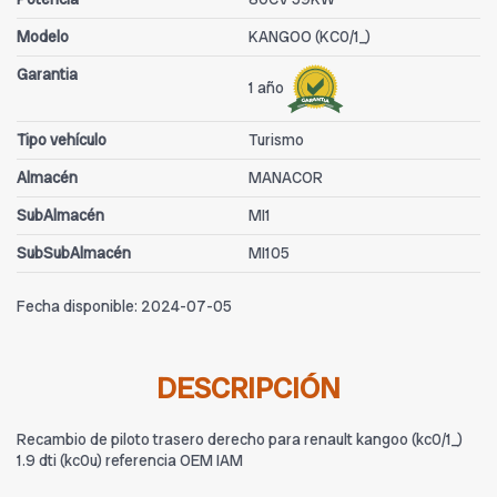
Modelo
KANGOO (KC0/1_)
Garantia
1 año
Tipo vehículo
Turismo
Almacén
MANACOR
SubAlmacén
MI1
SubSubAlmacén
MI105
Fecha disponible:
2024-07-05
DESCRIPCIÓN
Recambio de piloto trasero derecho para renault kangoo (kc0/1_)
1.9 dti (kc0u) referencia OEM IAM