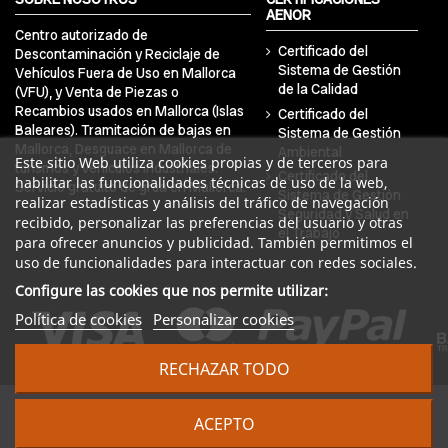
AENOR
Centro autorizado de
Certificado del
Descontaminación y Reciclaje de
Sistema de Gestión
Vehículos Fuera de Uso en Mallorca
de la Calidad
(VFU), y Venta de Piezas o
Recambios usados en Mallorca (Islas
Certificado del
Baleares). Tramitación de bajas en
Sistema de Gestión
Mallorca, Desguace en Mallorca de
Ambiental
Este sitio Web utiliza cookies propias y de terceros para
turismos y vehículos industriales.
Certificado del
habilitar las funcionalidades técnicas de uso de la web,
Servicio gratuito de grúa en Mallorca.
Sistema de Gestión
realizar estadísticas y análisis del tráfico de navegación
Seguridad y Salud en
recibido, personalizar las preferencias del usuario y otras
el Trabajo
para ofrecer anuncios y publicidad. También permitimos el
uso de funcionalidades para interactuar con redes sociales.
Configure las cookies que nos permite utilizar:
Política de cookies
Personalizar cookies
RECHAZAR TODO
© 2024 DRA Balear Autodesguaces. Todos los derechos
ACEPTO
reservados | Desarrollado por
Seintosoft