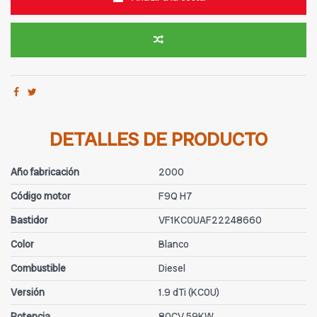
DETALLES DE PRODUCTO
Año fabricación
2000
Código motor
F9Q H7
Bastidor
VF1KC0UAF22248660
Color
Blanco
Combustible
Diesel
Versión
1.9 dTi (KC0U)
Potencia
80CV 59KW