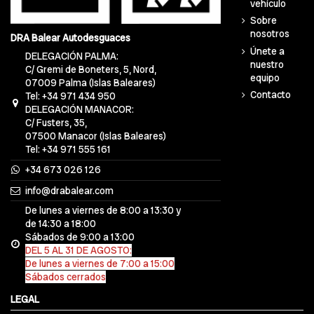
vehículo
Sobre
nosotros
DRA Balear Autodesguaces
Únete a
DELEGACIÓN PALMA:
nuestro
C/ Gremi de Boneters, 5, Nord,
equipo
07009 Palma (Islas Baleares)
Contacto
Tel: +34 971 434 950
DELEGACIÓN MANACOR:
C/ Fusters, 35,
07500 Manacor (Islas Baleares)
Tel: +34 971 555 161
+34 673 026 126
info@drabalear.com
De lunes a viernes de 8:00 a 13:30 y
de 14:30 a 18:00
Sábados de 9:00 a 13:00
DEL 5 AL 31 DE AGOSTO:
De lunes a viernes de 7:00 a 15:00
Sábados cerrados
LEGAL