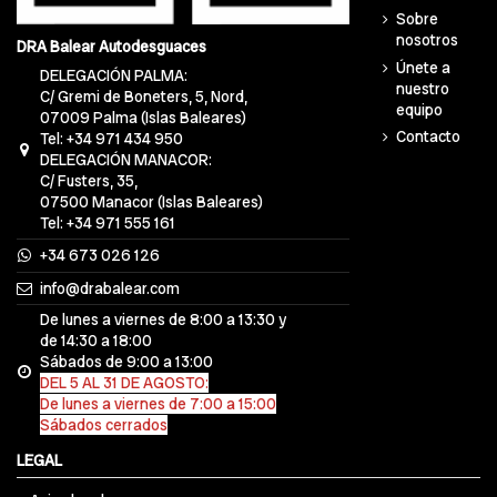
Sobre
nosotros
DRA Balear Autodesguaces
Únete a
DELEGACIÓN PALMA:
nuestro
C/ Gremi de Boneters, 5, Nord,
equipo
07009 Palma (Islas Baleares)
Contacto
Tel: +34 971 434 950
DELEGACIÓN MANACOR:
C/ Fusters, 35,
07500 Manacor (Islas Baleares)
Tel: +34 971 555 161
+34 673 026 126
info@drabalear.com
De lunes a viernes de 8:00 a 13:30 y
de 14:30 a 18:00
Sábados de 9:00 a 13:00
DEL 5 AL 31 DE AGOSTO:
De lunes a viernes de 7:00 a 15:00
Sábados cerrados
LEGAL