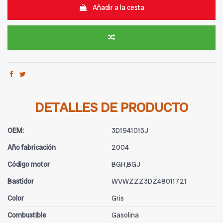
Añadir a la cesta
DETALLES DE PRODUCTO
OEM:
3D1941015J
Año fabricación
2004
Código motor
BGH,BGJ
Bastidor
WVWZZZ3DZ48011721
Color
Gris
Combustible
Gasolina