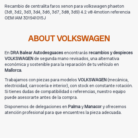
Recambio de centralita faros xenon para volkswagen phaeton
(3d1, 3d2, 3d3, 3d4, 3d6, 3d7, 3d8, 3d9) 4.2 v8 4motion referencia
OEM IAM 3D1941015J
ABOUT VOLKSWAGEN
En
DRA Balear Autodesguaces
encontrarás
recambios y despieces
VOLKSWAGEN
de segunda mano revisados, una alternativa
económica y sostenible para la reparación de tu vehículo en
Mallorca
.
Trabajamos con piezas para modelos
VOLKSWAGEN
(mecánica,
electricidad, carrocería e interior), con stock en constante rotación.
Si tienes dudas de compatibilidad o referencias, nuestro equipo
puede asesorarte antes de la compra.
Disponemos de delegaciones en
Palma
y
Manacor
y ofrecemos
atención profesional para que encuentres la pieza adecuada.