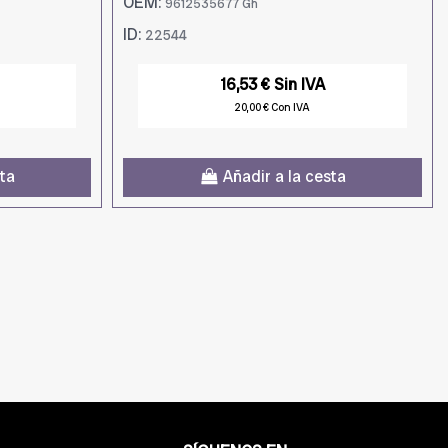
OEM:
9612535677 Gh
ID:
22544
16,53 € Sin IVA
20,00 € Con IVA
sta
Añadir a la cesta