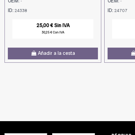
OEM:
OEM:
-
-
ID:
ID:
24338
24707
25,00 € Sin IVA
30,25 € Con IVA
Añadir a la cesta