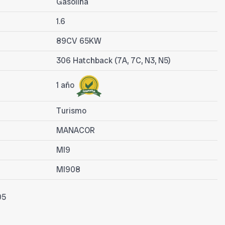
Gasolina
1.6
89CV 65KW
306 Hatchback (7A, 7C, N3, N5)
1 año
Turismo
MANACOR
MI9
MI908
05