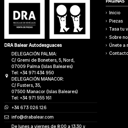
PÁGINAS
Inicio
Piezas
Tasa tu 
Sobre no
Únete a 
DRA Balear Autodesguaces
Contact
DELEGACIÓN PALMA:
C/ Gremi de Boneters, 5, Nord,
07009 Palma (Islas Baleares)
Tel: +34 971 434 950
DELEGACIÓN MANACOR:
C/ Fusters, 35,
07500 Manacor (Islas Baleares)
Tel: +34 971 555 161
+34 673 026 126
info@drabalear.com
De lunes a viernes de 8:00 a 13:30 y