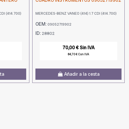
LANTERO
CUADRO INSTRUMENTOS 09052719902
DI (414.700)
MERCEDES-BENZ VANEO (414) 1.7 CDI (414.700)
OEM:
09052719902
ID:
28802
70,00 € Sin IVA
84,70 € Con IVA
sta
Añadir a la cesta