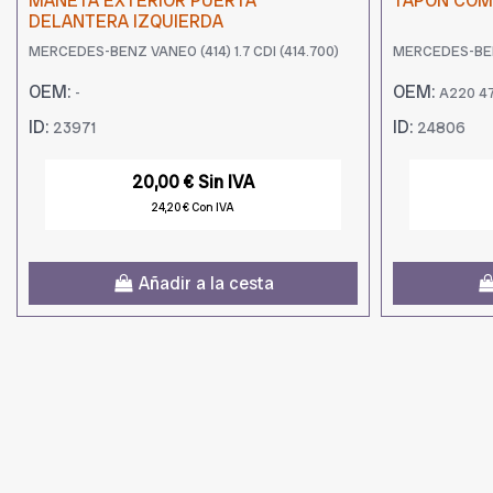
MANETA EXTERIOR PUERTA
TAPON COMB
DELANTERA IZQUIERDA
MERCEDES-BENZ VANEO (414) 1.7 CDI (414.700)
MERCEDES-BENZ
OEM:
OEM:
-
A220 47
ID:
ID:
23971
24806
20,00 € Sin IVA
24,20 € Con IVA
Añadir a la cesta