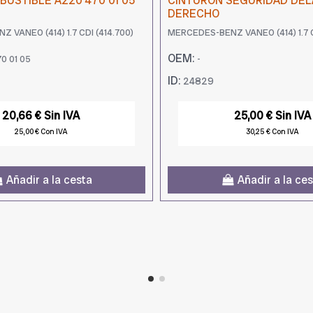
USTIBLE A220 470 01 05
CINTURON SEGURIDAD DE
DERECHO
 VANEO (414) 1.7 CDI (414.700)
MERCEDES-BENZ VANEO (414) 1.7 C
OEM:
0 01 05
-
ID:
24829
20,66 € Sin IVA
25,00 € Sin IVA
25,00 € Con IVA
30,25 € Con IVA
Añadir a la cesta
Añadir a la ce