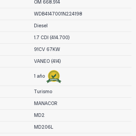
OM 668.914
WDB4147001N224198
Diesel
1.7 CDI (414.700)
91CV 67KW
VANEO (414)
1 año
Turismo
MANACOR
MD2
MD206L