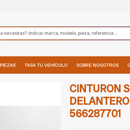
PIEZAS
TASA TU VEHÍCULO
SOBRE NOSOTROS
CINTURON 
DELANTERO
566287701