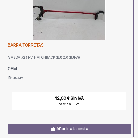
BARRA TORRETAS
MAZDA 323 F VI HATCHBACK (BJ) 2.0 (BJFW)
OEM:
-
ID:
45642
42,00 € Sin IVA
50,82 € Con IVA
Añadir a la cesta