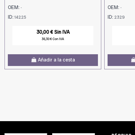
OEM:
OEM:
-
-
ID:
ID:
14225
2329
30,00 € Sin IVA
36,30 € Con IVA
Añadir a la cesta