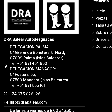
PÁGINAS
Inicio
Piezas
Tasa tu 
Sobre no
Únete a 
DRA Balear Autodesguaces
Contact
DELEGACIÓN PALMA:
C/ Gremi de Boneters, 5, Nord,
07009 Palma (Islas Baleares)
Tel: +34 971 434 950
DELEGACIÓN MANACOR:
C/ Fusters, 35,
07500 Manacor (Islas Baleares)
Tel: +34 971 555 161
+34 673 026 126
info@drabalear.com
De lunes a viernes de 8:00 a 13:30 y