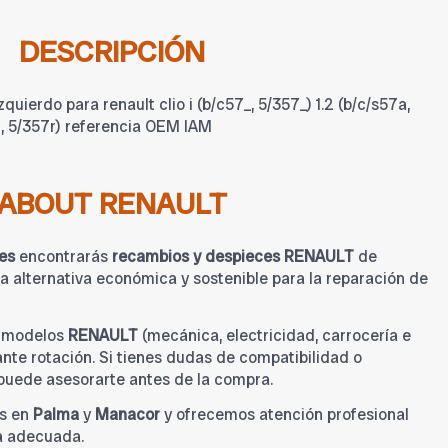
DESCRIPCIÓN
quierdo para renault clio i (b/c57_, 5/357_) 1.2 (b/c/s57a,
7l, 5/357r) referencia OEM IAM
ABOUT RENAULT
es
encontrarás
recambios y despieces RENAULT
de
 alternativa económica y sostenible para la reparación de
a modelos
RENAULT
(mecánica, electricidad, carrocería e
tante rotación. Si tienes dudas de compatibilidad o
 puede asesorarte antes de la compra.
s en
Palma
y
Manacor
y ofrecemos atención profesional
a adecuada.