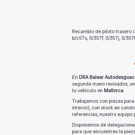
Recambio de piloto trasero iz
b/c57s, 5/357f, 5/357j, 5/35
En
DRA Balear Autodesguac
segunda mano revisados, una
tu vehículo en
Mallorca
.
Trabajamos con piezas par
interior), con stock en cons
referencias, nuestro equipo
Disponemos de delegacione
para que encuentres la piez