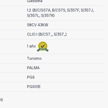
Gasolina
1.2 (B/C/S57A, B/C57S, 5/357F, 5/357J,
5/357L, 5/357R)
58CV 43KW
CLIO I (B/C57_, 5/357_)
1 año
Turismo
PALMA
PG6
PG601E
05