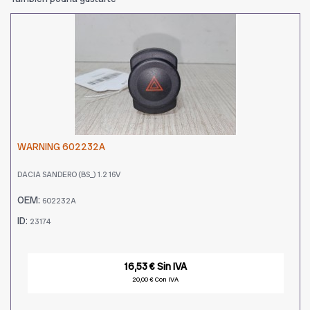
WARNING 602232A
DACIA SANDERO (BS_) 1.2 16V
OEM:
602232A
ID:
23174
16,53 € Sin IVA
20,00 € Con IVA