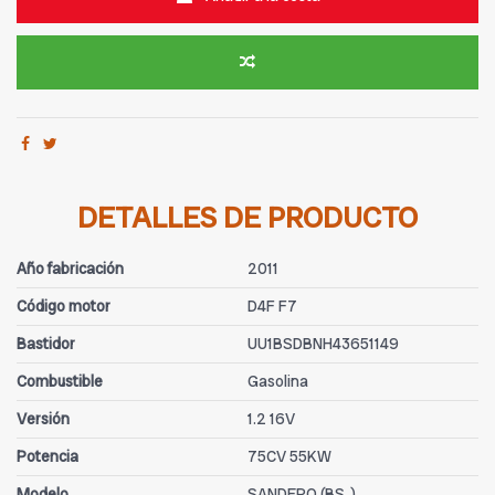
DETALLES DE PRODUCTO
Año fabricación
2011
Código motor
D4F F7
Bastidor
UU1BSDBNH43651149
Combustible
Gasolina
Versión
1.2 16V
Potencia
75CV 55KW
Modelo
SANDERO (BS_)