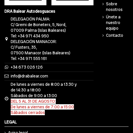
Sobre
nosotros
DRA Balear Autodesguaces
Únete a
DELEGACIÓN PALMA:
nuestro
C/ Gremi de Boneters, 5, Nord,
equipo
07009 Palma (Islas Baleares)
Contacto
Tel: +34 971 434 950
DELEGACIÓN MANACOR:
C/ Fusters, 35,
07500 Manacor (Islas Baleares)
Tel: +34 971 555 161
+34 673 026 126
info@drabalear.com
De lunes a viernes de 8:00 a 13:30 y
de 14:30 a 18:00
Sábados de 9:00 a 13:00
DEL 5 AL 31 DE AGOSTO:
De lunes a viernes de 7:00 a 15:00
Sábados cerrados
LEGAL
Aviso legal