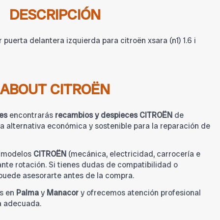
DESCRIPCIÓN
puerta delantera izquierda para citroën xsara (n1) 1.6 i
ABOUT CITROËN
es
encontrarás
recambios y despieces CITROËN
de
 alternativa económica y sostenible para la reparación de
a modelos
CITROËN
(mecánica, electricidad, carrocería e
tante rotación. Si tienes dudas de compatibilidad o
 puede asesorarte antes de la compra.
s en
Palma
y
Manacor
y ofrecemos atención profesional
a adecuada.