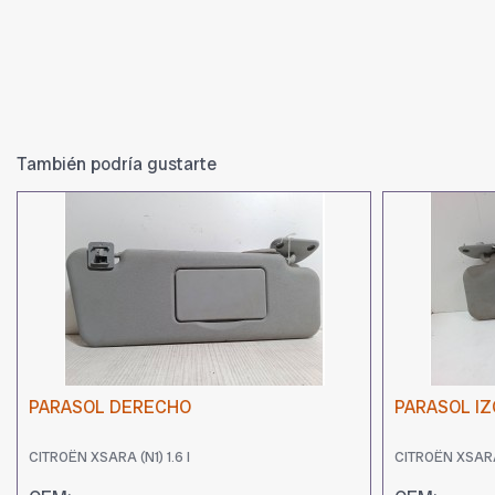
También podría gustarte
PARASOL DERECHO
PARASOL I
CITROËN XSARA (N1) 1.6 I
CITROËN XSARA 