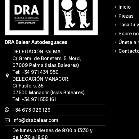
Inicio
Piezas
Tasa tu 
Sobre no
Únete a 
DRA Balear Autodesguaces
Contact
DELEGACIÓN PALMA:
C/ Gremi de Boneters, 5, Nord,
07009 Palma (Islas Baleares)
Tel: +34 971 434 950
DELEGACIÓN MANACOR:
C/ Fusters, 35,
07500 Manacor (Islas Baleares)
Tel: +34 971 555 161
+34 673 026 126
info@drabalear.com
De lunes a viernes de 8:00 a 13:30 y
de 14:30 a 18:00