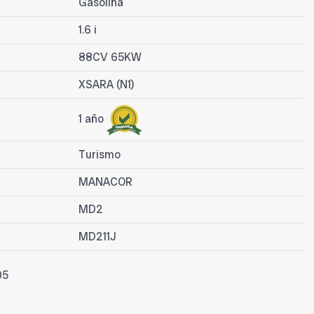
Gasolina
1.6 i
88CV 65KW
XSARA (N1)
1 año
Turismo
MANACOR
MD2
MD211J
05