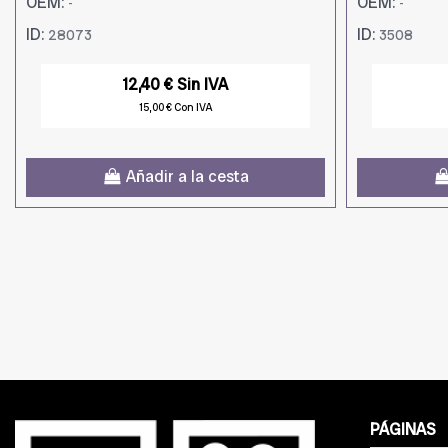
OEM:
OEM:
-
-
ID:
ID:
28073
3508
12,40 € Sin IVA
15,00 € Con IVA
Añadir a la cesta
PÁGINAS