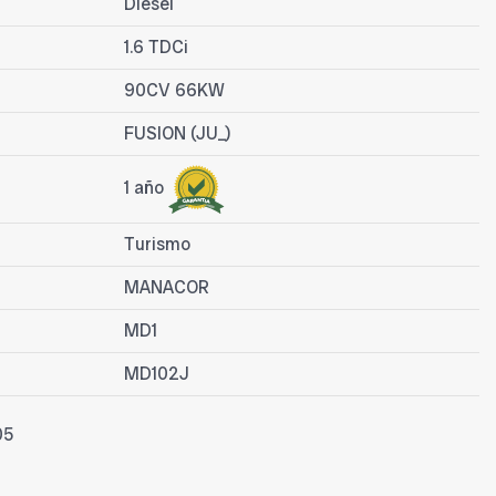
Diesel
1.6 TDCi
90CV 66KW
FUSION (JU_)
1 año
Turismo
MANACOR
MD1
MD102J
05