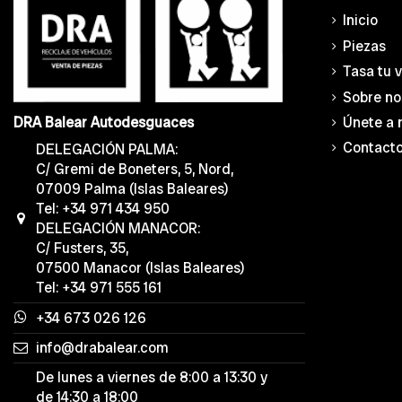
Inicio
Piezas
Tasa tu 
Sobre no
Únete a 
DRA Balear Autodesguaces
Contact
DELEGACIÓN PALMA:
C/ Gremi de Boneters, 5, Nord,
07009 Palma (Islas Baleares)
Tel: +34 971 434 950
DELEGACIÓN MANACOR:
C/ Fusters, 35,
07500 Manacor (Islas Baleares)
Tel: +34 971 555 161
+34 673 026 126
info@drabalear.com
De lunes a viernes de 8:00 a 13:30 y
de 14:30 a 18:00