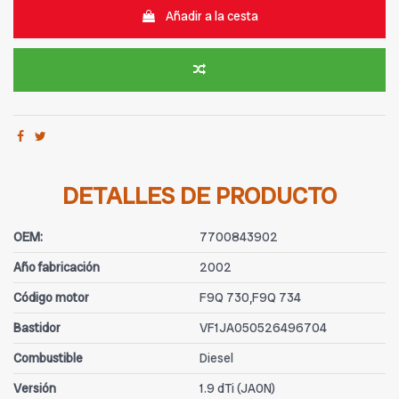
Añadir a la cesta
DETALLES DE PRODUCTO
OEM:
7700843902
Año fabricación
2002
Código motor
F9Q 730,F9Q 734
Bastidor
VF1JA050526496704
Combustible
Diesel
Versión
1.9 dTi (JA0N)