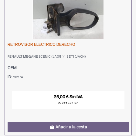
RETROVISOR ELECTRICO DERECHO
RENAULT MEGANE SCÉNIC (JA0/1_) 1.9 DTI (JA0N)
OEM:
-
ID:
28274
25,00 € Sin IVA
30,25 € Con IVA
Añadir a la cesta