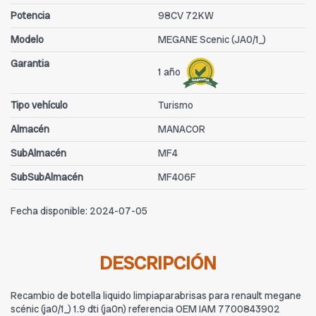
Potencia
98CV 72KW
Modelo
MEGANE Scenic (JA0/1_)
Garantia
1 año
Tipo vehículo
Turismo
Almacén
MANACOR
SubAlmacén
MF4
SubSubAlmacén
MF406F
Fecha disponible:
2024-07-05
DESCRIPCIÓN
Recambio de botella liquido limpiaparabrisas para renault megane
scénic (ja0/1_) 1.9 dti (ja0n) referencia OEM IAM 7700843902