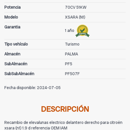
Potencia
70CV 51KW
Modelo
XSARA (N1)
Garantia
1 año
Tipo vehículo
Turismo
Almacén
PALMA
SubAlmacén
PF5
SubSubAlmacén
PF507F
Fecha disponible:
2024-07-05
DESCRIPCIÓN
Recambio de elevalunas electrico delantero derecho para citroën
xsara (n1) 1.9 d referencia OEM IAM