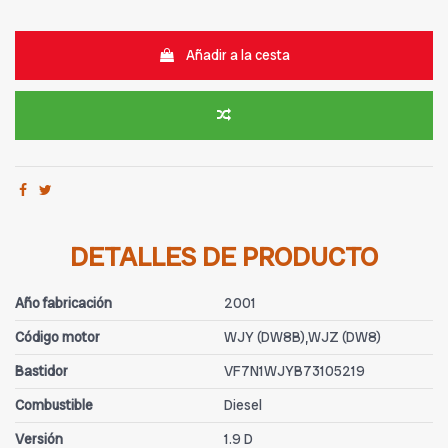
Añadir a la cesta
DETALLES DE PRODUCTO
Año fabricación
2001
Código motor
WJY (DW8B),WJZ (DW8)
Bastidor
VF7N1WJYB73105219
Combustible
Diesel
Versión
1.9 D