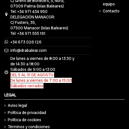
C/ Gremi de Boneters, 5, Nord,
equipo
07009 Palma (Islas Baleares)
Contacto
Tel: +34 971 434 950
DELEGACIÓN MANACOR:
C/ Fusters, 35,
07500 Manacor (Islas Baleares)
Tel: +34 971 555 161
+34 673 026 126
info@drabalear.com
De lunes a viernes de 8:00 a 13:30 y
de 14:30 a 18:00
Sábados de 9:00 a 13:00
DEL 5 AL 31 DE AGOSTO:
De lunes a viernes de 7:00 a 15:00
Sábados cerrados
LEGAL
Aviso legal
Política de privacidad
Política de cookies
Términos y condiciones