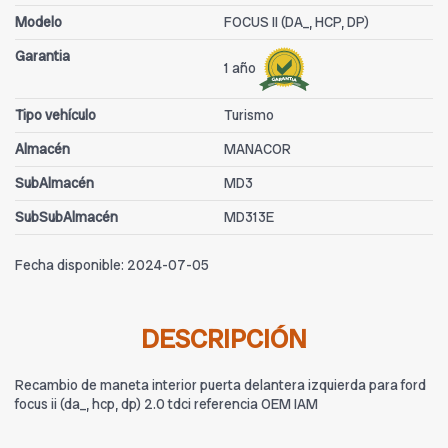
Modelo
FOCUS II (DA_, HCP, DP)
Garantia
1 año
Tipo vehículo
Turismo
Almacén
MANACOR
SubAlmacén
MD3
SubSubAlmacén
MD313E
Fecha disponible:
2024-07-05
DESCRIPCIÓN
Recambio de maneta interior puerta delantera izquierda para ford
focus ii (da_, hcp, dp) 2.0 tdci referencia OEM IAM