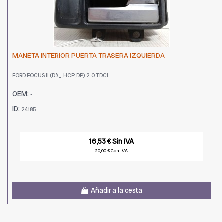
MANETA INTERIOR PUERTA TRASERA IZQUIERDA
FORD FOCUS II (DA_, HCP, DP) 2.0 TDCI
OEM:
-
ID:
24185
16,53 € Sin IVA
20,00 € Con IVA
Añadir a la cesta