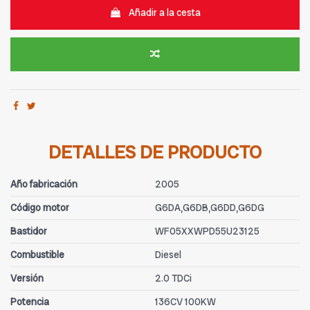
Añadir a la cesta
DETALLES DE PRODUCTO
Año fabricación
2005
Código motor
G6DA,G6DB,G6DD,G6DG
Bastidor
WF05XXWPD55U23125
Combustible
Diesel
Versión
2.0 TDCi
Potencia
136CV 100KW