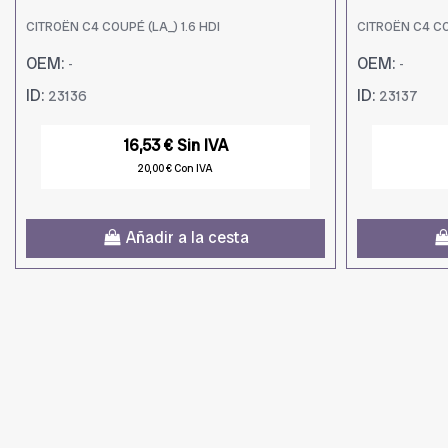
CITROËN C4 COUPÉ (LA_) 1.6 HDI
CITROËN C4 COU
OEM:
OEM:
-
-
ID:
ID:
23136
23137
16,53 € Sin IVA
20,00 € Con IVA
Añadir a la cesta