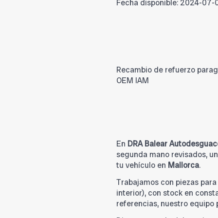
Fecha disponible:
2024-07-
Recambio de refuerzo paragol
OEM IAM
En
DRA Balear Autodesguac
segunda mano revisados, una
tu vehículo en
Mallorca
.
Trabajamos con piezas par
interior), con stock en cons
referencias, nuestro equipo