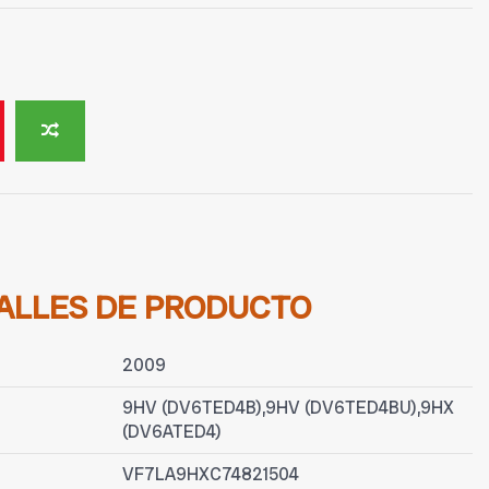
ALLES DE PRODUCTO
2009
9HV (DV6TED4B),9HV (DV6TED4BU),9HX
(DV6ATED4)
VF7LA9HXC74821504