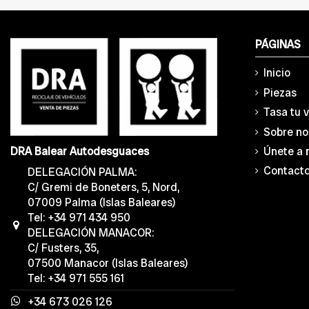
PÁGINAS
Inicio
Piezas
Tasa tu 
Sobre no
Únete a 
DRA Balear Autodesguaces
Contact
DELEGACIÓN PALMA:
C/ Gremi de Boneters, 5, Nord,
07009 Palma (Islas Baleares)
Tel: +34 971 434 950
DELEGACIÓN MANACOR:
C/ Fusters, 35,
07500 Manacor (Islas Baleares)
Tel: +34 971 555 161
+34 673 026 126