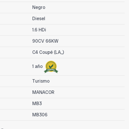
Negro
Diesel
1.6 HDi
90CV 66KW
C4 Coupé (LA_)
1 año
Turismo
MANACOR
MB3
MB306