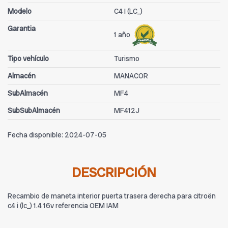
Modelo
C4 I (LC_)
Garantia
1 año
Tipo vehículo
Turismo
Almacén
MANACOR
SubAlmacén
MF4
SubSubAlmacén
MF412J
Fecha disponible:
2024-07-05
DESCRIPCIÓN
Recambio de maneta interior puerta trasera derecha para citroën
c4 i (lc_) 1.4 16v referencia OEM IAM