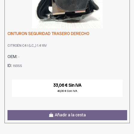
CINTURON SEGURIDAD TRASERO DERECHO
CITROËN C4 I (LC_) 1.4 16V
OEM:
-
ID:
19355
33,06 € Sin IVA
40,00 € Con IVA
Añadir a la cesta