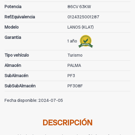
Potencia
86CV 63KW
Ref.Equivalencia
0124325001287
Modelo
LANOS (KLAT)
Garantia
1 año
Tipo vehículo
Turismo
Almacén
PALMA
SubAlmacén
PF3
SubSubAlmacén
PF308F
Fecha disponible:
2024-07-05
DESCRIPCIÓN