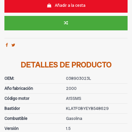
Añadir a la cesta
DETALLES DE PRODUCTO
OEM:
038903023L
Año fabricación
2000
Código motor
A15SMS
Bastidor
KLATF0BYEYB548629
Combustible
Gasolina
Versión
1.5