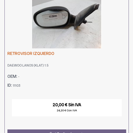
RETROVISOR IZQUIERDO
DAEWOO LANOS (KLAT) 1.5
OEM:
-
ID:
11103
20,00 € Sin IVA
24,20 € Con IVA