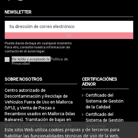
NEWSLETTER
Puede darse de baja en cualquier momento.
Para ello, consulte nuestra información de
contacto en el aviso legal.
He leído y aceptado la
Política de
Privacidad
SOBRE NOSOTROS
CERTIFICACIÓNES
AENOR
Centro autorizado de
Certificado del
Descontaminación y Reciclaje de
Sistema de Gestión
Vehículos Fuera de Uso en Mallorca
de la Calidad
(VFU), y Venta de Piezas o
Recambios usados en Mallorca (Islas
Certificado del
Baleares). Tramitación de bajas en
Sistema de Gestión
Mallorca, Desguace en Mallorca de
Ambiental
Este sitio Web utiliza cookies propias y de terceros para
turismos y vehículos industriales.
Certificado del
habilitar las funcionalidades técnicas de uso de la web,
Servicio gratuito de grúa en Mallorca.