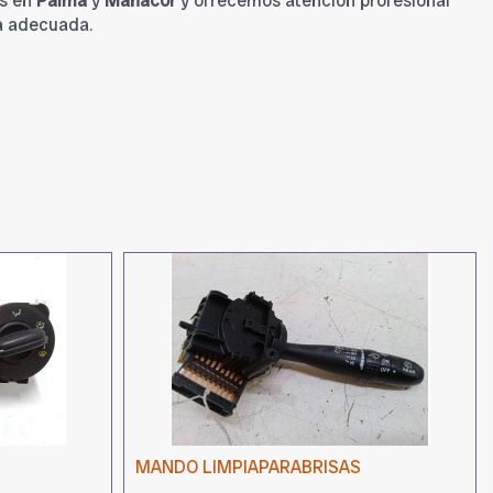
s en
Palma
y
Manacor
y ofrecemos atención profesional
a adecuada.
MANDO LIMPIAPARABRISAS