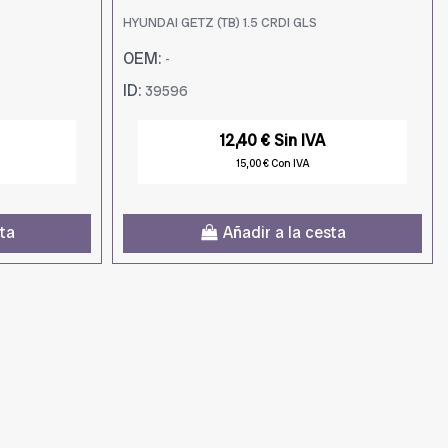
HYUNDAI GETZ (TB) 1.5 CRDI GLS
OEM:
-
ID:
39596
12,40 € Sin IVA
15,00 € Con IVA
sta
Añadir a la cesta