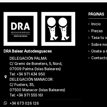
PÁGINAS
Inicio
Piezas
Tasa tu 
Sobre no
Únete a 
DRA Balear Autodesguaces
Contact
DELEGACIÓN PALMA:
C/ Gremi de Boneters, 5, Nord,
07009 Palma (Islas Baleares)
Tel: +34 971 434 950
DELEGACIÓN MANACOR:
C/ Fusters, 35,
07500 Manacor (Islas Baleares)
Tel: +34 971 555 161
+34 673 026 126