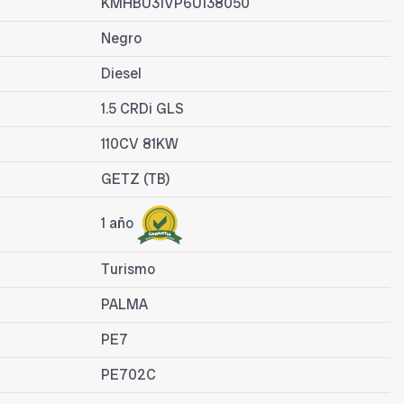
KMHBU31VP6U138050
Negro
Diesel
1.5 CRDi GLS
110CV 81KW
GETZ (TB)
1 año
Turismo
PALMA
PE7
PE702C