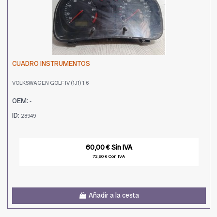
CUADRO INSTRUMENTOS
VOLKSWAGEN GOLF IV (1J1) 1.6
OEM:
-
ID:
28949
60,00 € Sin IVA
72,60 € Con IVA
Añadir a la cesta