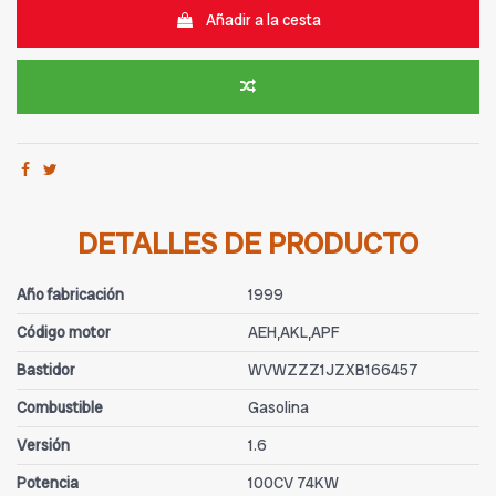
Añadir a la cesta
DETALLES DE PRODUCTO
Año fabricación
1999
Código motor
AEH,AKL,APF
Bastidor
WVWZZZ1JZXB166457
Combustible
Gasolina
Versión
1.6
Potencia
100CV 74KW