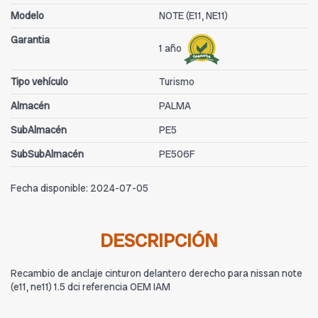
Modelo
NOTE (E11, NE11)
Garantia
1 año
Tipo vehículo
Turismo
Almacén
PALMA
SubAlmacén
PE5
SubSubAlmacén
PE506F
Fecha disponible:
2024-07-05
DESCRIPCIÓN
Recambio de anclaje cinturon delantero derecho para nissan note
(e11, ne11) 1.5 dci referencia OEM IAM