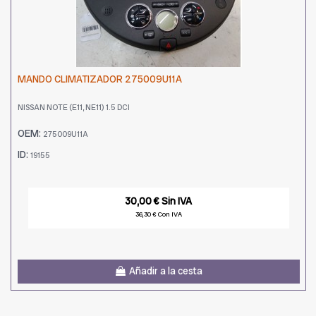
MANDO CLIMATIZADOR 275009U11A
NISSAN NOTE (E11, NE11) 1.5 DCI
OEM:
275009U11A
ID:
19155
30,00 € Sin IVA
36,30 € Con IVA
Añadir a la cesta