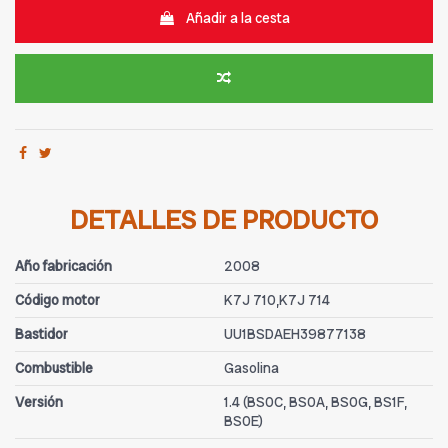
Añadir a la cesta
DETALLES DE PRODUCTO
Año fabricación
2008
Código motor
K7J 710,K7J 714
Bastidor
UU1BSDAEH39877138
Combustible
Gasolina
Versión
1.4 (BS0C, BS0A, BS0G, BS1F,
BS0E)