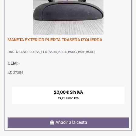
MANETA EXTERIOR PUERTA TRASERA IZQUIERDA
DACIA SANDERO (BS_) 1.4 (BS0C, BS0A, BS0G, BS1F, BS0E)
OEM:
-
ID:
27254
20,00 € Sin IVA
24,20 € Con IVA
Añadir a la cesta