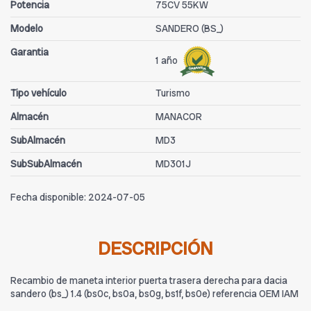
Potencia
75CV 55KW
Modelo
SANDERO (BS_)
Garantia
1 año
Tipo vehículo
Turismo
Almacén
MANACOR
SubAlmacén
MD3
SubSubAlmacén
MD301J
Fecha disponible:
2024-07-05
DESCRIPCIÓN
Recambio de maneta interior puerta trasera derecha para dacia
sandero (bs_) 1.4 (bs0c, bs0a, bs0g, bs1f, bs0e) referencia OEM IAM