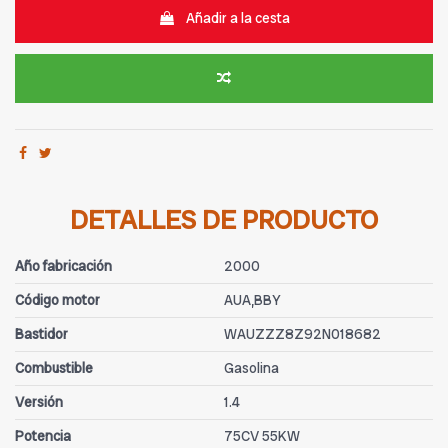
Añadir a la cesta
DETALLES DE PRODUCTO
Año fabricación
2000
Código motor
AUA,BBY
Bastidor
WAUZZZ8Z92N018682
Combustible
Gasolina
Versión
1.4
Potencia
75CV 55KW