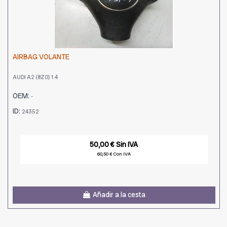
AIRBAG VOLANTE
AUDI A2 (8Z0) 1.4
OEM:
-
ID:
24352
50,00 € Sin IVA
60,50 € Con IVA
Añadir a la cesta