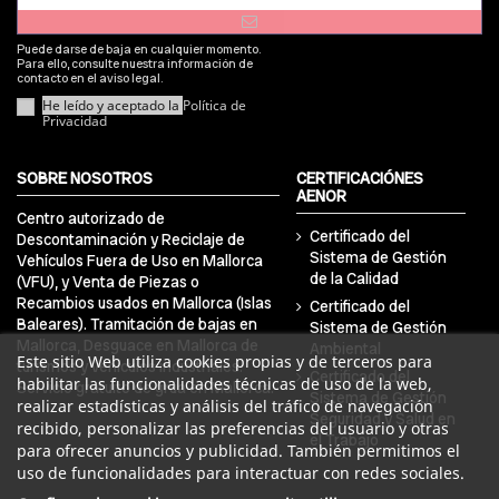
Puede darse de baja en cualquier momento.
Para ello, consulte nuestra información de
contacto en el aviso legal.
He leído y aceptado la
Política de
Privacidad
SOBRE NOSOTROS
CERTIFICACIÓNES
AENOR
Centro autorizado de
Certificado del
Descontaminación y Reciclaje de
Sistema de Gestión
Vehículos Fuera de Uso en Mallorca
de la Calidad
(VFU), y Venta de Piezas o
Recambios usados en Mallorca (Islas
Certificado del
Baleares). Tramitación de bajas en
Sistema de Gestión
Mallorca, Desguace en Mallorca de
Ambiental
Este sitio Web utiliza cookies propias y de terceros para
turismos y vehículos industriales.
Certificado del
habilitar las funcionalidades técnicas de uso de la web,
Servicio gratuito de grúa en Mallorca.
Sistema de Gestión
realizar estadísticas y análisis del tráfico de navegación
Seguridad y Salud en
recibido, personalizar las preferencias del usuario y otras
el Trabajo
para ofrecer anuncios y publicidad. También permitimos el
uso de funcionalidades para interactuar con redes sociales.