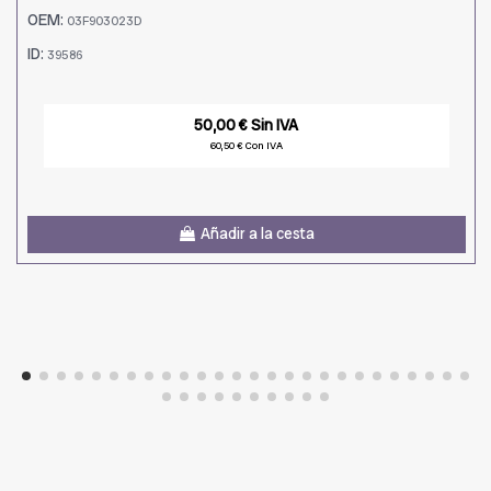
OEM:
03F903023D
ID:
39586
50,00 € Sin IVA
60,50 € Con IVA
Añadir a la cesta