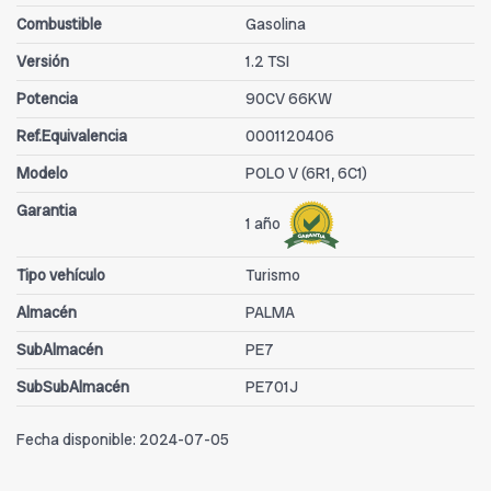
Combustible
Gasolina
Versión
1.2 TSI
Potencia
90CV 66KW
Ref.Equivalencia
0001120406
Modelo
POLO V (6R1, 6C1)
Garantia
1 año
Tipo vehículo
Turismo
Almacén
PALMA
SubAlmacén
PE7
SubSubAlmacén
PE701J
Fecha disponible:
2024-07-05