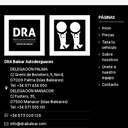
PÁGINAS
Inicio
Piezas
Tasa tu
vehículo
Sobre
nosotros
DRA Balear Autodesguaces
Únete a
DELEGACIÓN PALMA:
nuestro
C/ Gremi de Boneters, 5, Nord,
equipo
07009 Palma (Islas Baleares)
Contacto
Tel: +34 971 434 950
DELEGACIÓN MANACOR:
C/ Fusters, 35,
07500 Manacor (Islas Baleares)
Tel: +34 971 555 161
+34 673 026 126
info@drabalear.com