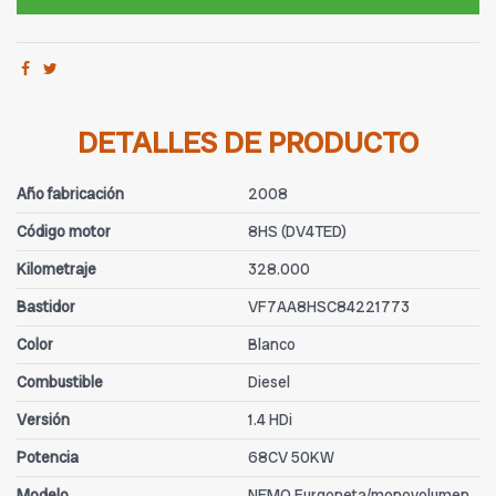
DETALLES DE PRODUCTO
Año fabricación
2008
Código motor
8HS (DV4TED)
Kilometraje
328.000
Bastidor
VF7AA8HSC84221773
Color
Blanco
Combustible
Diesel
Versión
1.4 HDi
Potencia
68CV 50KW
Modelo
NEMO Furgoneta/monovolumen