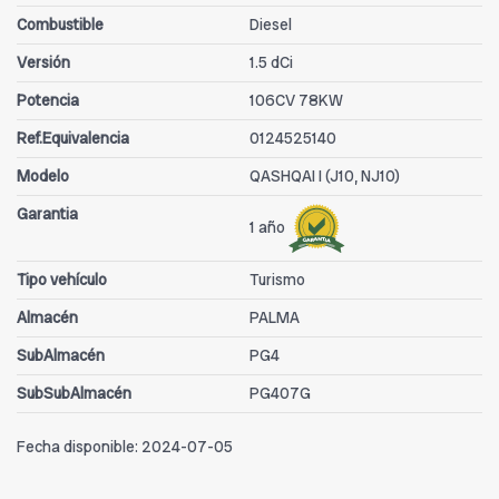
Combustible
Diesel
Versión
1.5 dCi
Potencia
106CV 78KW
Ref.Equivalencia
0124525140
Modelo
QASHQAI I (J10, NJ10)
Garantia
1 año
Tipo vehículo
Turismo
Almacén
PALMA
SubAlmacén
PG4
SubSubAlmacén
PG407G
Fecha disponible:
2024-07-05