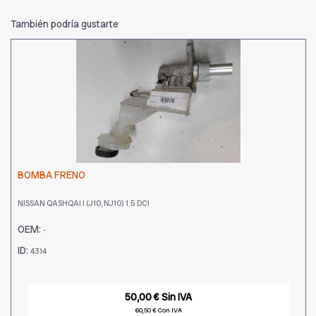
También podría gustarte
BOMBA FRENO
NISSAN QASHQAI I (J10, NJ10) 1.5 DCI
OEM:
-
ID:
4314
50,00 € Sin IVA
60,50 € Con IVA