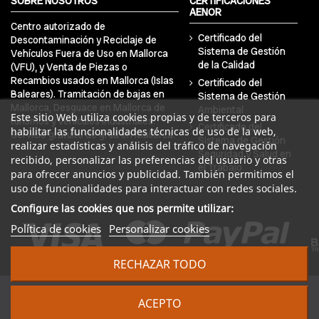
SOBRE NOSOTROS
CERTIFICACIÓNES
AENOR
Centro autorizado de
Certificado del
Descontaminación y Reciclaje de
Sistema de Gestión
Vehículos Fuera de Uso en Mallorca
de la Calidad
(VFU), y Venta de Piezas o
Recambios usados en Mallorca (Islas
Certificado del
Baleares). Tramitación de bajas en
Sistema de Gestión
Mallorca, Desguace en Mallorca de
Ambiental
Este sitio Web utiliza cookies propias y de terceros para
turismos y vehículos industriales.
Certificado del
habilitar las funcionalidades técnicas de uso de la web,
Servicio gratuito de grúa en Mallorca.
Sistema de Gestión
realizar estadísticas y análisis del tráfico de navegación
Seguridad y Salud en
recibido, personalizar las preferencias del usuario y otras
el Trabajo
para ofrecer anuncios y publicidad. También permitimos el
uso de funcionalidades para interactuar con redes sociales.
Configure las cookies que nos permite utilizar:
Política de cookies
Personalizar cookies
RECHAZAR TODO
© 2024 DRA Balear Autodesguaces. Todos los derechos
ACEPTO
reservados | Desarrollado por
Seintosoft