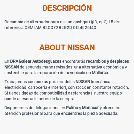
DESCRIPCIÓN
Recambio de alternador para nissan qashqai i (j10, nj10) 1.5 dci
referencia OEM IAM 8200728292D 0124525140
ABOUT NISSAN
En
DRA Balear Autodesguaces
encontrarás
recambios y despieces
NISSAN
de segunda mano revisados, una alternativa económica y
sostenible para la reparación de tu vehículo en
Mallorca
.
Trabajamos con piezas para modelos
NISSAN
(mecánica,
electricidad, carrocería e interior), con stock en constante rotación.
Si tienes dudas de compatibilidad o referencias, nuestro equipo
puede asesorarte antes de la compra.
Disponemos de delegaciones en
Palma
y
Manacor
y ofrecemos
atención profesional para que encuentres la pieza adecuada.