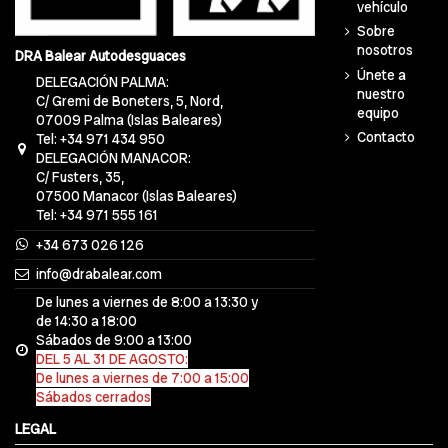
vehículo
Sobre
nosotros
DRA Balear Autodesguaces
Únete a
DELEGACIÓN PALMA:
nuestro
C/ Gremi de Boneters, 5, Nord,
equipo
07009 Palma (Islas Baleares)
Contacto
Tel: +34 971 434 950
DELEGACIÓN MANACOR:
C/ Fusters, 35,
07500 Manacor (Islas Baleares)
Tel: +34 971 555 161
+34 673 026 126
info@drabalear.com
De lunes a viernes de 8:00 a 13:30 y
de 14:30 a 18:00
Sábados de 9:00 a 13:00
DEL 5 AL 31 DE AGOSTO:
De lunes a viernes de 7:00 a 15:00
Sábados cerrados
LEGAL