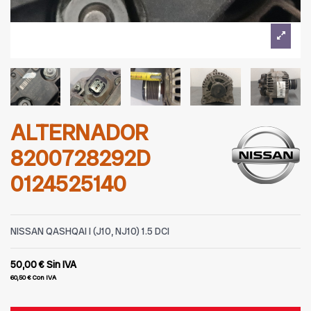
ALTERNADOR
8200728292D
0124525140
NISSAN QASHQAI I (J10, NJ10) 1.5 DCI
50,00 €
Sin IVA
60,50 €
Con IVA