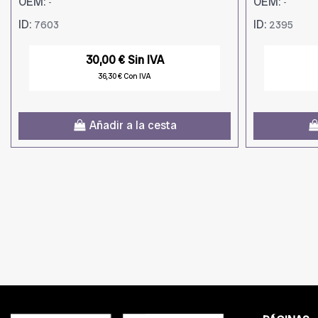
OEM:
OEM:
-
-
ID:
ID:
7603
2395
30,00 € Sin IVA
36,30 € Con IVA
Añadir a la cesta