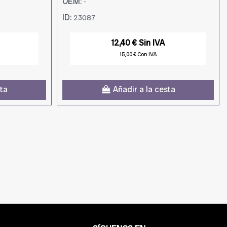
OEM:
-
ID:
23087
12,40 € Sin IVA
15,00 € Con IVA
sta
Añadir a la cesta