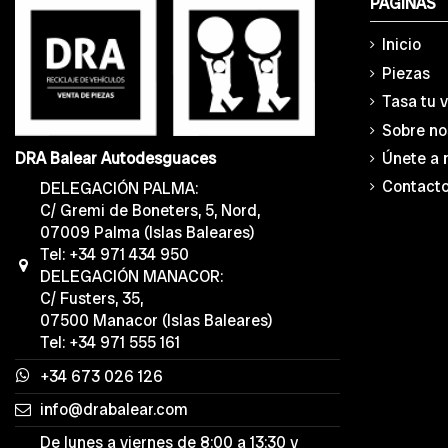
PÁGINAS
Inicio
Piezas
Tasa tu 
Sobre no
Únete a 
DRA Balear Autodesguaces
Contact
DELEGACIÓN PALMA:
C/ Gremi de Boneters, 5, Nord,
07009 Palma (Islas Baleares)
Tel: +34 971 434 950
DELEGACIÓN MANACOR:
C/ Fusters, 35,
07500 Manacor (Islas Baleares)
Tel: +34 971 555 161
+34 673 026 126
info@drabalear.com
De lunes a viernes de 8:00 a 13:30 y