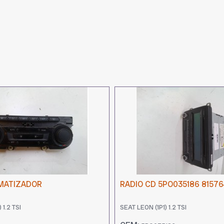
MATIZADOR
RADIO CD 5PO035186 8157
 1.2 TSI
SEAT LEON (1P1) 1.2 TSI