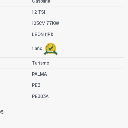
Gasolina
1.2 TSI
105CV 77KW
LEON (1P1)
1 año
Turismo
PALMA
PE3
PE303A
05