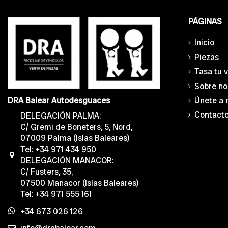
PÁGINAS
Inicio
Piezas
Tasa tu 
Sobre no
Únete a 
DRA Balear Autodesguaces
Contact
DELEGACIÓN PALMA:
C/ Gremi de Boneters, 5, Nord,
07009 Palma (Islas Baleares)
Tel: +34 971 434 950
DELEGACIÓN MANACOR:
C/ Fusters, 35,
07500 Manacor (Islas Baleares)
Tel: +34 971 555 161
+34 673 026 126