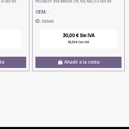
.0 HDI 90
PEUGEOT 306 BREAK (7E, N3, N5) 2.0 HDI 90
OEM:
-
ID:
39549
30,00 € Sin IVA
36,30 € Con IVA
sta
Añadir a la cesta