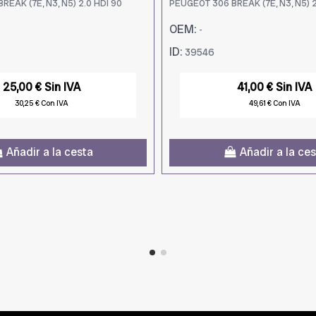
EAK (7E, N3, N5) 2.0 HDI 90
PEUGEOT 306 BREAK (7E, N3, N5) 2
OEM:
-
ID:
39546
25,00 € Sin IVA
41,00 € Sin IVA
30,25 € Con IVA
49,61 € Con IVA
Añadir a la cesta
Añadir a la ce