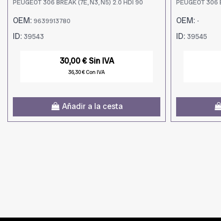
PEUGEOT 306 BREAK (7E, N3, N5) 2.0 HDI 90
PEUGEOT 306 BR
OEM:
OEM:
9639913780
-
ID:
ID:
39543
39545
30,00 € Sin IVA
36,30 € Con IVA
Añadir a la cesta