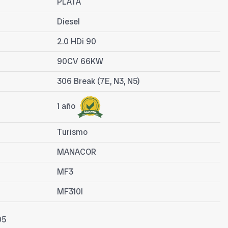
PLATA
Diesel
2.0 HDi 90
90CV 66KW
306 Break (7E, N3, N5)
1 año
Turismo
MANACOR
MF3
MF310I
05