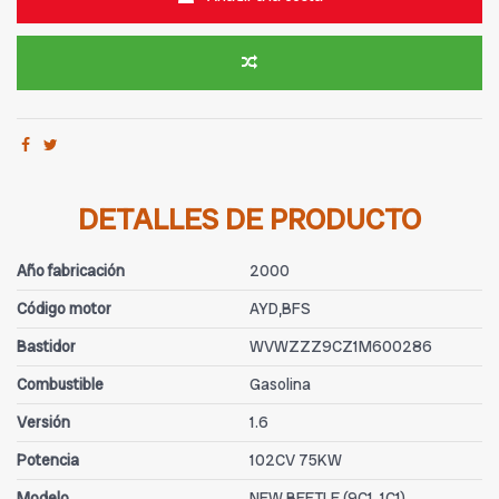
DETALLES DE PRODUCTO
Año fabricación
2000
Código motor
AYD,BFS
Bastidor
WVWZZZ9CZ1M600286
Combustible
Gasolina
Versión
1.6
Potencia
102CV 75KW
Modelo
NEW BEETLE (9C1, 1C1)