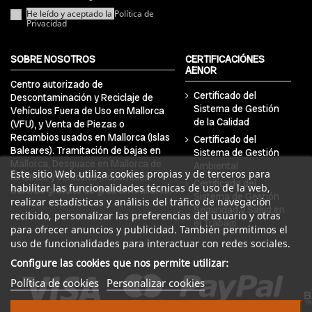
He leído y aceptado la
Política de
Privacidad
SOBRE NOSOTROS
CERTIFICACIÓNES
AENOR
Centro autorizado de
Certificado del
Descontaminación y Reciclaje de
Sistema de Gestión
Vehículos Fuera de Uso en Mallorca
de la Calidad
(VFU), y Venta de Piezas o
Recambios usados en Mallorca (Islas
Certificado del
Baleares). Tramitación de bajas en
Sistema de Gestión
Mallorca, Desguace en Mallorca de
Ambiental
Este sitio Web utiliza cookies propias y de terceros para
turismos y vehículos industriales.
Certificado del
habilitar las funcionalidades técnicas de uso de la web,
Servicio gratuito de grúa en Mallorca.
Sistema de Gestión
realizar estadísticas y análisis del tráfico de navegación
Seguridad y Salud en
recibido, personalizar las preferencias del usuario y otras
el Trabajo
para ofrecer anuncios y publicidad. También permitimos el
uso de funcionalidades para interactuar con redes sociales.
Configure las cookies que nos permite utilizar:
Política de cookies
Personalizar cookies