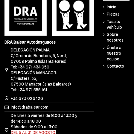
Inicio
Piezas
Tasa tu
vehículo
Sobre
nosotros
DRA Balear Autodesguaces
Únete a
DELEGACIÓN PALMA:
nuestro
C/ Gremi de Boneters, 5, Nord,
equipo
07009 Palma (Islas Baleares)
Contacto
Tel: +34 971 434 950
DELEGACIÓN MANACOR:
C/ Fusters, 35,
07500 Manacor (Islas Baleares)
Tel: +34 971 555 161
+34 673 026 126
info@drabalear.com
De lunes a viernes de 8:00 a 13:30 y
de 14:30 a 18:00
Sábados de 9:00 a 13:00
DEL 5 AL 31 DE AGOSTO: