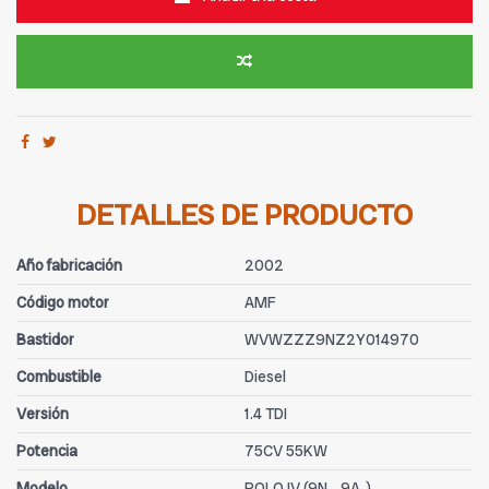
DETALLES DE PRODUCTO
Año fabricación
2002
Código motor
AMF
Bastidor
WVWZZZ9NZ2Y014970
Combustible
Diesel
Versión
1.4 TDI
Potencia
75CV 55KW
Modelo
POLO IV (9N_, 9A_)