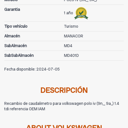
Garantia
1 año
Tipo vehículo
Turismo
Almacén
MANACOR
SubAlmacén
MD4
SubSubAlmacén
MD401D
Fecha disponible:
2024-07-05
DESCRIPCIÓN
Recambio de caudalimetro para volkswagen polo iv (9n_, 9a_) 1.4
tdi referencia OEM IAM