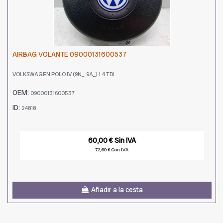
AIRBAG VOLANTE 09000131600537
VOLKSWAGEN POLO IV (9N_, 9A_) 1.4 TDI
OEM:
09000131600537
ID:
24818
60,00 € Sin IVA
72,60 € Con IVA
Añadir a la cesta