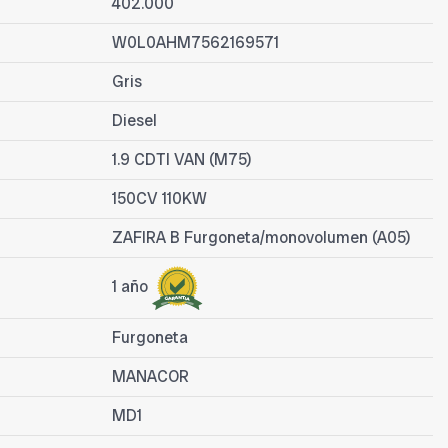
402.000
W0L0AHM7562169571
Gris
Diesel
1.9 CDTI VAN (M75)
150CV 110KW
ZAFIRA B Furgoneta/monovolumen (A05)
1 año
Furgoneta
MANACOR
MD1