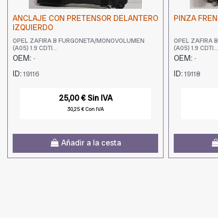
ANCLAJE CON PRETENSOR DELANTERO
PINZA FRE
IZQUIERDO
OPEL ZAFIRA B FURGONETA/MONOVOLUMEN
OPEL ZAFIRA
(A05) 1.9 CDTI...
(A05) 1.9 CDTI...
OEM:
OEM:
-
-
ID:
ID:
19116
19118
25,00 € Sin IVA
30,25 € Con IVA
Añadir a la cesta