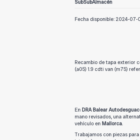
SubSubAlmacén
Fecha disponible:
2024-07-
Recambio de tapa exterior c
(a05) 1.9 cdti van (m75) re
En
DRA Balear Autodesguac
mano revisados, una alternat
vehículo en
Mallorca
.
Trabajamos con piezas par