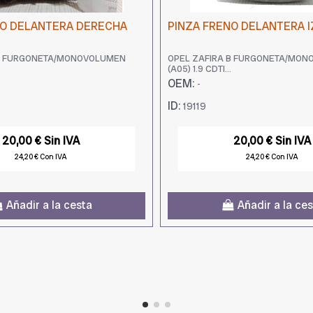
NO DELANTERA DERECHA
PINZA FRENO DELANTERA 
 B FURGONETA/MONOVOLUMEN
OPEL ZAFIRA B FURGONETA/MO
(A05) 1.9 CDTI...
OEM:
-
ID:
19119
20,00 € Sin IVA
20,00 € Sin IVA
24,20 € Con IVA
24,20 € Con IVA
Añadir a la cesta
Añadir a la ce