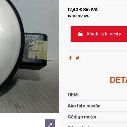
12,40 €
Sin IVA
15,00 €
Con IVA
Añadir a la cesta
DET
OEM:
Año fabricación
Código motor