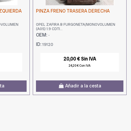
IZQUIERDA
PINZA FRENO TRASERA DERECHA
NOVOLUMEN
OPEL ZAFIRA B FURGONETA/MONOVOLUMEN
(A05) 1.9 CDTI...
OEM:
-
ID:
19120
20,00 € Sin IVA
24,20 € Con IVA
sta
Añadir a la cesta