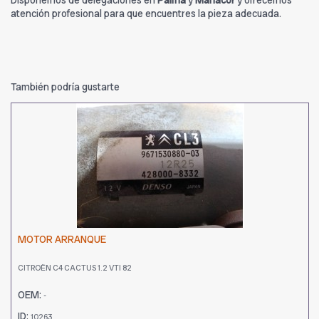
Disponemos de delegaciones en
Palma
y
Manacor
y ofrecemos
atención profesional para que encuentres la pieza adecuada.
También podría gustarte
MOTOR ARRANQUE
CITROËN C4 CACTUS 1.2 VTI 82
OEM:
-
ID:
10263