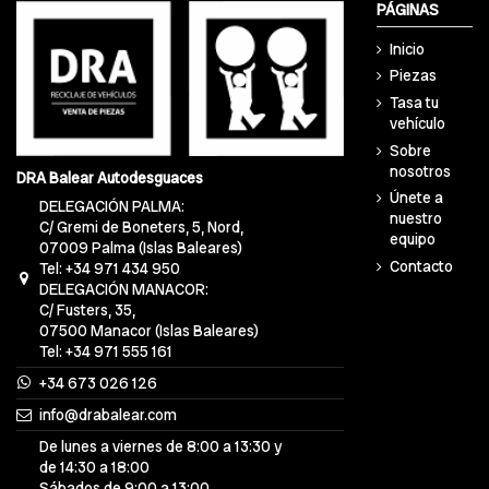
PÁGINAS
Inicio
Piezas
Tasa tu
vehículo
Sobre
nosotros
DRA Balear Autodesguaces
Únete a
DELEGACIÓN PALMA:
nuestro
C/ Gremi de Boneters, 5, Nord,
equipo
07009 Palma (Islas Baleares)
Contacto
Tel: +34 971 434 950
DELEGACIÓN MANACOR:
C/ Fusters, 35,
07500 Manacor (Islas Baleares)
Tel: +34 971 555 161
+34 673 026 126
info@drabalear.com
De lunes a viernes de 8:00 a 13:30 y
de 14:30 a 18:00
Sábados de 9:00 a 13:00