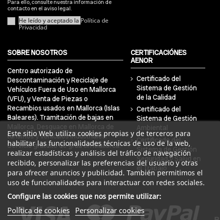
Para ello, consulte nuestra información de
contacto en el aviso legal.
He leído y aceptado la
Política de
Privacidad
SOBRE NOSOTROS
CERTIFICACIÓNES
AENOR
Centro autorizado de
Certificado del
Descontaminación y Reciclaje de
Sistema de Gestión
Vehículos Fuera de Uso en Mallorca
de la Calidad
(VFU), y Venta de Piezas o
Recambios usados en Mallorca (Islas
Certificado del
Baleares). Tramitación de bajas en
Sistema de Gestión
Mallorca, Desguace en Mallorca de
Ambiental
Este sitio Web utiliza cookies propias y de terceros para
turismos y vehículos industriales.
Certificado del
habilitar las funcionalidades técnicas de uso de la web,
Servicio gratuito de grúa en Mallorca.
Sistema de Gestión
realizar estadísticas y análisis del tráfico de navegación
Seguridad y Salud en
recibido, personalizar las preferencias del usuario y otras
el Trabajo
para ofrecer anuncios y publicidad. También permitimos el
uso de funcionalidades para interactuar con redes sociales.
Configure las cookies que nos permite utilizar:
Política de cookies
Personalizar cookies