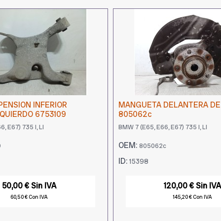
ENSION INFERIOR
MANGUETA DELANTERA D
QUIERDO 6753109
805062c
, E67) 735 I, LI
BMW 7 (E65, E66, E67) 735 I, LI
OEM:
9
805062c
ID:
15398
50,00 € Sin IVA
120,00 € Sin IVA
60,50 € Con IVA
145,20 € Con IVA