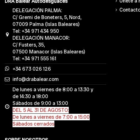
Únete a 
DRA Balear Autodesguaces
Contact
DELEGACIÓN PALMA:
C/ Gremi de Boneters, 5, Nord,
07009 Palma (Islas Baleares)
Tel: +34 971 434 950
DELEGACIÓN MANACOR:
C/ Fusters, 35,
07500 Manacor (Islas Baleares)
Tel: +34 971 555 161
+34 673 026 126
info@drabalear.com
De lunes a viernes de 8:00 a 13:30 y
de 14:30 a 18:00
Sábados de 9:00 a 13:00
DEL 5 AL 31 DE AGOSTO:
De lunes a viernes de 7:00 a 15:00
Sábados cerrados