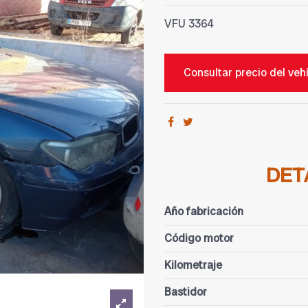
VFU
3364
Consultar precio del veh
DET
Año fabricación
Código motor
Kilometraje
Bastidor