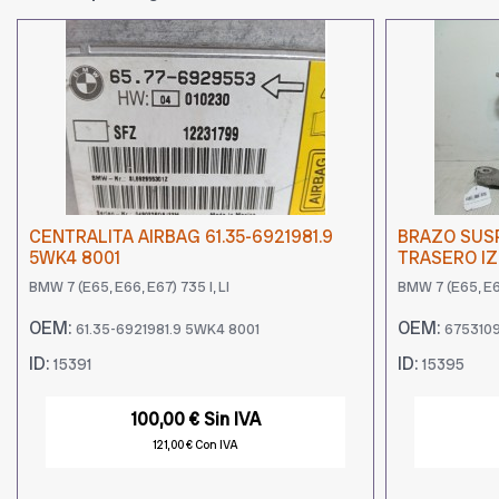
CENTRALITA AIRBAG 61.35-6921981.9
BRAZO SUSP
5WK4 8001
TRASERO IZ
BMW 7 (E65, E66, E67) 735 I, LI
BMW 7 (E65, E66
OEM:
OEM:
61.35-6921981.9 5WK4 8001
675310
ID:
ID:
15391
15395
100,00 € Sin IVA
121,00 € Con IVA