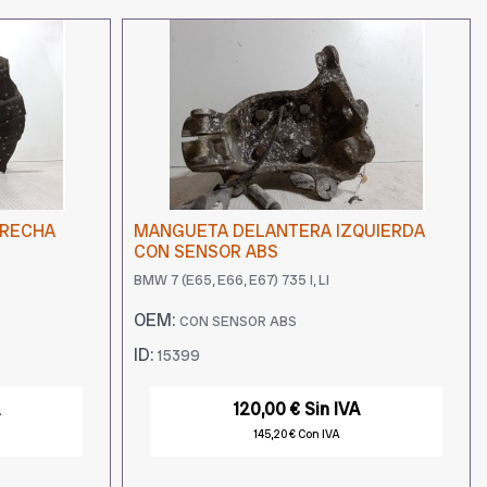
ERECHA
MANGUETA DELANTERA IZQUIERDA
CON SENSOR ABS
BMW 7 (E65, E66, E67) 735 I, LI
OEM:
CON SENSOR ABS
ID:
15399
120,00 € Sin IVA
145,20 € Con IVA