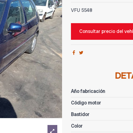
VFU
5548
Consultar precio del veh
DET
Año fabricación
Código motor
Bastidor
Color