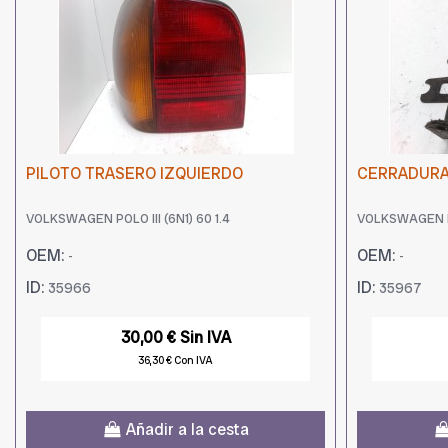
PILOTO TRASERO IZQUIERDO
CERRADURA
VOLKSWAGEN POLO III (6N1) 60 1.4
VOLKSWAGEN POL
OEM:
OEM:
-
-
ID:
ID:
35966
35967
30,00 € Sin IVA
36,30 € Con IVA
Añadir a la cesta