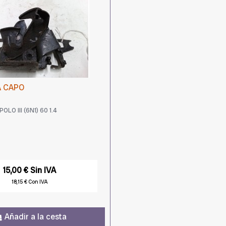
 CAPO
O III (6N1) 60 1.4
15,00 € Sin IVA
18,15 € Con IVA
Añadir a la cesta