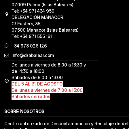
07009 Palma (Islas Baleares)
Tel: +34 971 434 950
DELEGACIÓN MANACOR:
C/ Fusters, 35,
07500 Manacor (Islas Baleares)
Tel: +34 971 555 161
+34 673 026 126
info@drabalear.com
De lunes a viernes de 8:00 a 13:30 y
de 14:30 a 18:00
Sábados de 9:00 a 13:00
DEL 5 AL 31 DE AGOSTO:
De lunes a viernes de 7:00 a 15:00
Sábados cerrados
SOBRE NOSOTROS
Centro autorizado de Descontaminación y Reciclaje de Veh