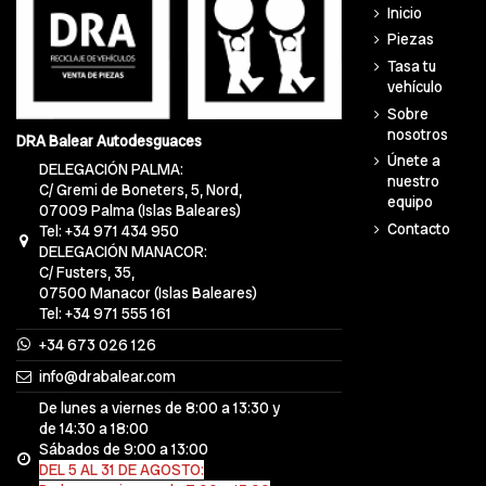
Inicio
Piezas
Tasa tu
vehículo
Sobre
nosotros
DRA Balear Autodesguaces
Únete a
DELEGACIÓN PALMA:
nuestro
C/ Gremi de Boneters, 5, Nord,
equipo
07009 Palma (Islas Baleares)
Contacto
Tel: +34 971 434 950
DELEGACIÓN MANACOR:
C/ Fusters, 35,
07500 Manacor (Islas Baleares)
Tel: +34 971 555 161
+34 673 026 126
info@drabalear.com
De lunes a viernes de 8:00 a 13:30 y
de 14:30 a 18:00
Sábados de 9:00 a 13:00
DEL 5 AL 31 DE AGOSTO: