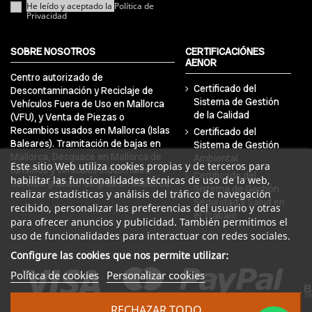
He leído y aceptado la
Política de
Privacidad
SOBRE NOSOTROS
CERTIFICACIÓNES
AENOR
Centro autorizado de
Certificado del
Descontaminación y Reciclaje de
Sistema de Gestión
Vehículos Fuera de Uso en Mallorca
de la Calidad
(VFU), y Venta de Piezas o
Recambios usados en Mallorca (Islas
Certificado del
Baleares). Tramitación de bajas en
Sistema de Gestión
Mallorca, Desguace en Mallorca de
Ambiental
Este sitio Web utiliza cookies propias y de terceros para
turismos y vehículos industriales.
Certificado del
habilitar las funcionalidades técnicas de uso de la web,
Servicio gratuito de grúa en Mallorca.
Sistema de Gestión
realizar estadísticas y análisis del tráfico de navegación
Seguridad y Salud en
recibido, personalizar las preferencias del usuario y otras
el Trabajo
para ofrecer anuncios y publicidad. También permitimos el
uso de funcionalidades para interactuar con redes sociales.
Configure las cookies que nos permite utilizar:
Política de cookies
Personalizar cookies
RECHAZAR TODO