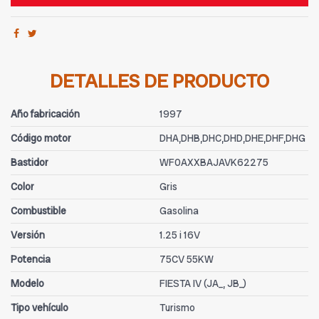
DETALLES DE PRODUCTO
Año fabricación
1997
Código motor
DHA,DHB,DHC,DHD,DHE,DHF,DHG
Bastidor
WF0AXXBAJAVK62275
Color
Gris
Combustible
Gasolina
Versión
1.25 i 16V
Potencia
75CV 55KW
Modelo
FIESTA IV (JA_, JB_)
Tipo vehículo
Turismo