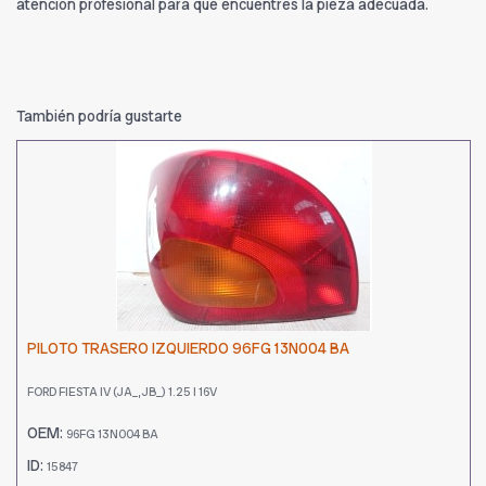
atención profesional para que encuentres la pieza adecuada.
También podría gustarte
PILOTO TRASERO IZQUIERDO 96FG 13N004 BA
FORD FIESTA IV (JA_, JB_) 1.25 I 16V
OEM:
96FG 13N004 BA
ID:
15847