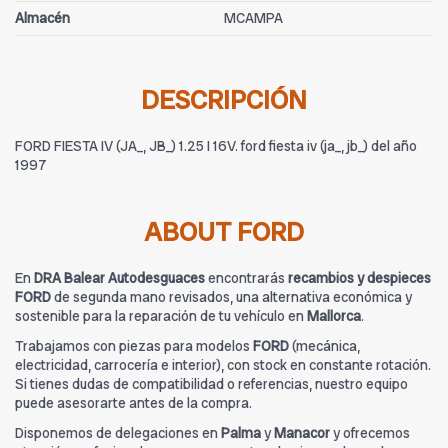
Almacén
MCAMPA
DESCRIPCIÓN
FORD FIESTA IV (JA_, JB_) 1.25 I 16V. ford fiesta iv (ja_, jb_) del año
1997
ABOUT FORD
En
DRA Balear Autodesguaces
encontrarás
recambios y despieces
FORD
de segunda mano revisados, una alternativa económica y
sostenible para la reparación de tu vehículo en
Mallorca
.
Trabajamos con piezas para modelos
FORD
(mecánica,
electricidad, carrocería e interior), con stock en constante rotación.
Si tienes dudas de compatibilidad o referencias, nuestro equipo
puede asesorarte antes de la compra.
Disponemos de delegaciones en
Palma
y
Manacor
y ofrecemos