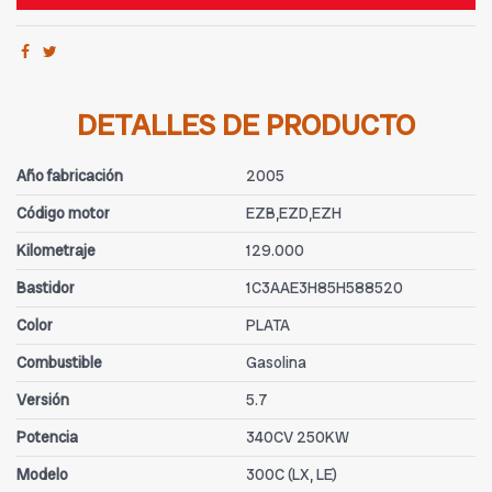
DETALLES DE PRODUCTO
Año fabricación
2005
Código motor
EZB,EZD,EZH
Kilometraje
129.000
Bastidor
1C3AAE3H85H588520
Color
PLATA
Combustible
Gasolina
Versión
5.7
Potencia
340CV 250KW
Modelo
300C (LX, LE)