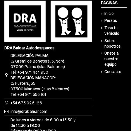
PÁGINAS
Inicio
Piezas
Tasa tu
vehículo
Sobre
nosotros
DRA Balear Autodesguaces
Únete a
DELEGACIÓN PALMA:
nuestro
C/ Gremi de Boneters, 5, Nord,
equipo
07009 Palma (Islas Baleares)
Contacto
Tel: +34 971 434 950
DELEGACIÓN MANACOR:
C/ Fusters, 35,
07500 Manacor (Islas Baleares)
Tel: +34 971 555 161
+34 673 026 126
info@drabalear.com
De lunes a viernes de 8:00 a 13:30 y
de 14:30 a 18:00
Sábados de 9:00 a 13:00