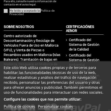
Para ello, consulte nuestra información de
contacto en el aviso legal.
He leído y aceptado la
Política de
Privacidad
SOBRE NOSOTROS
CERTIFICACIÓNES
AENOR
Centro autorizado de
Certificado del
Descontaminación y Reciclaje de
Sistema de Gestión
Vehículos Fuera de Uso en Mallorca
de la Calidad
(VFU), y Venta de Piezas o
Recambios usados en Mallorca (Islas
Certificado del
Baleares). Tramitación de bajas en
Sistema de Gestión
Mallorca, Desguace en Mallorca de
Ambiental
Este sitio Web utiliza cookies propias y de terceros para
turismos y vehículos industriales.
Certificado del
habilitar las funcionalidades técnicas de uso de la web,
Servicio gratuito de grúa en Mallorca.
Sistema de Gestión
realizar estadísticas y análisis del tráfico de navegación
Seguridad y Salud en
recibido, personalizar las preferencias del usuario y otras
el Trabajo
para ofrecer anuncios y publicidad. También permitimos el
uso de funcionalidades para interactuar con redes sociales.
Configure las cookies que nos permite utilizar:
Política de cookies
Personalizar cookies