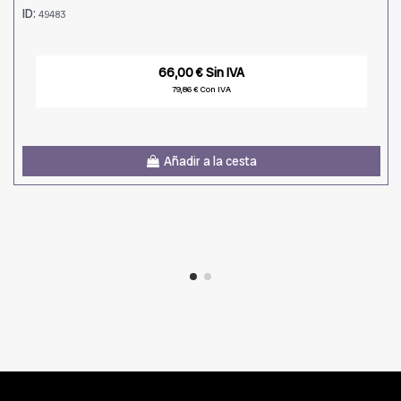
ID:
49483
66,00 € Sin IVA
79,86 € Con IVA
Añadir a la cesta