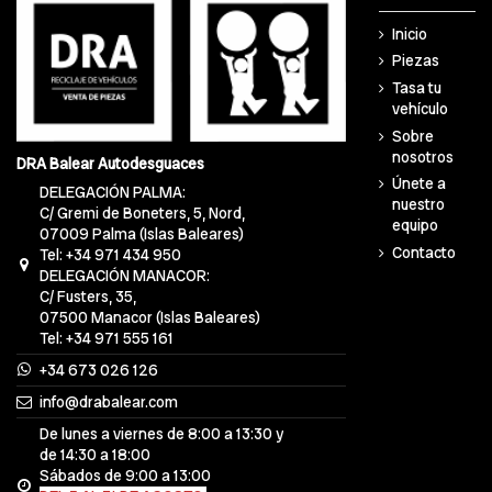
Inicio
Piezas
Tasa tu
vehículo
Sobre
nosotros
DRA Balear Autodesguaces
Únete a
DELEGACIÓN PALMA:
nuestro
C/ Gremi de Boneters, 5, Nord,
equipo
07009 Palma (Islas Baleares)
Contacto
Tel: +34 971 434 950
DELEGACIÓN MANACOR:
C/ Fusters, 35,
07500 Manacor (Islas Baleares)
Tel: +34 971 555 161
+34 673 026 126
info@drabalear.com
De lunes a viernes de 8:00 a 13:30 y
de 14:30 a 18:00
Sábados de 9:00 a 13:00