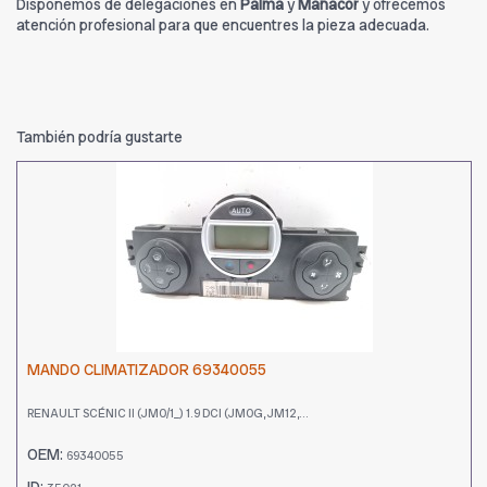
Disponemos de delegaciones en
Palma
y
Manacor
y ofrecemos
atención profesional para que encuentres la pieza adecuada.
También podría gustarte
MANDO CLIMATIZADOR 69340055
RENAULT SCÉNIC II (JM0/1_) 1.9 DCI (JM0G, JM12,...
OEM:
69340055
ID: