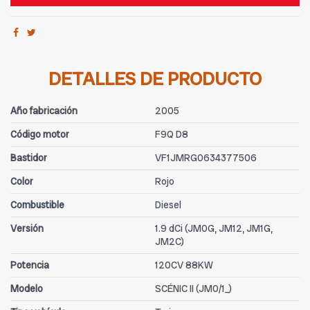
DETALLES DE PRODUCTO
Año fabricación
2005
Código motor
F9Q D8
Bastidor
VF1JMRG0634377506
Color
Rojo
Combustible
Diesel
Versión
1.9 dCi (JM0G, JM12, JM1G,
JM2C)
Potencia
120CV 88KW
Modelo
SCÉNIC II (JM0/1_)