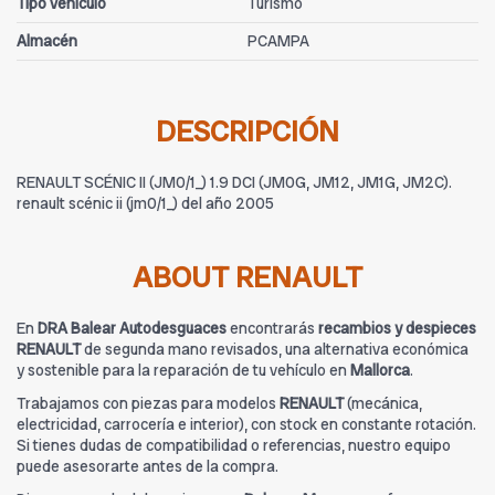
Tipo vehículo
Turismo
Almacén
PCAMPA
DESCRIPCIÓN
RENAULT SCÉNIC II (JM0/1_) 1.9 DCI (JM0G, JM12, JM1G, JM2C).
renault scénic ii (jm0/1_) del año 2005
ABOUT RENAULT
En
DRA Balear Autodesguaces
encontrarás
recambios y despieces
RENAULT
de segunda mano revisados, una alternativa económica
y sostenible para la reparación de tu vehículo en
Mallorca
.
Trabajamos con piezas para modelos
RENAULT
(mecánica,
electricidad, carrocería e interior), con stock en constante rotación.
Si tienes dudas de compatibilidad o referencias, nuestro equipo
puede asesorarte antes de la compra.