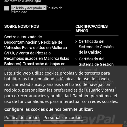
contacto en el aviso legal.
He leído y aceptado la
Política de
Privacidad
SOBRE NOSOTROS
CERTIFICACIÓNES
AENOR
Centro autorizado de
Certificado del
Descontaminación y Reciclaje de
Sistema de Gestión
Vehículos Fuera de Uso en Mallorca
de la Calidad
(VFU), y Venta de Piezas o
Recambios usados en Mallorca (Islas
Certificado del
Baleares). Tramitación de bajas en
Sistema de Gestión
Mallorca, Desguace en Mallorca de
Ambiental
Este sitio Web utiliza cookies propias y de terceros para
turismos y vehículos industriales.
Certificado del
habilitar las funcionalidades técnicas de uso de la web,
Servicio gratuito de grúa en Mallorca.
Sistema de Gestión
realizar estadísticas y análisis del tráfico de navegación
Seguridad y Salud en
recibido, personalizar las preferencias del usuario y otras
el Trabajo
para ofrecer anuncios y publicidad. También permitimos el
uso de funcionalidades para interactuar con redes sociales.
Configure las cookies que nos permite utilizar:
Política de cookies
Personalizar cookies