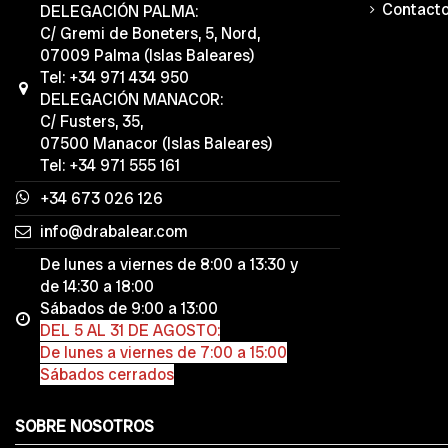
Contact
DELEGACIÓN PALMA:
C/ Gremi de Boneters, 5, Nord,
07009 Palma (Islas Baleares)
Tel: +34 971 434 950
DELEGACIÓN MANACOR:
C/ Fusters, 35,
07500 Manacor (Islas Baleares)
Tel: +34 971 555 161
+34 673 026 126
info@drabalear.com
De lunes a viernes de 8:00 a 13:30 y
de 14:30 a 18:00
Sábados de 9:00 a 13:00
DEL 5 AL 31 DE AGOSTO:
De lunes a viernes de 7:00 a 15:00
Sábados cerrados
SOBRE NOSOTROS