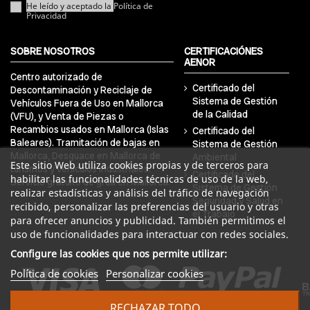
He leído y aceptado la
Política de
Privacidad
SOBRE NOSOTROS
CERTIFICACIÓNES
AENOR
Centro autorizado de
Certificado del
Descontaminación y Reciclaje de
Sistema de Gestión
Vehículos Fuera de Uso en Mallorca
de la Calidad
(VFU), y Venta de Piezas o
Recambios usados en Mallorca (Islas
Certificado del
Baleares). Tramitación de bajas en
Sistema de Gestión
Mallorca, Desguace en Mallorca de
Ambiental
Este sitio Web utiliza cookies propias y de terceros para
turismos y vehículos industriales.
Certificado del
habilitar las funcionalidades técnicas de uso de la web,
Servicio gratuito de grúa en Mallorca.
Sistema de Gestión
realizar estadísticas y análisis del tráfico de navegación
Seguridad y Salud en
recibido, personalizar las preferencias del usuario y otras
el Trabajo
para ofrecer anuncios y publicidad. También permitimos el
uso de funcionalidades para interactuar con redes sociales.
Configure las cookies que nos permite utilizar:
Política de cookies
Personalizar cookies
RECHAZAR TODO