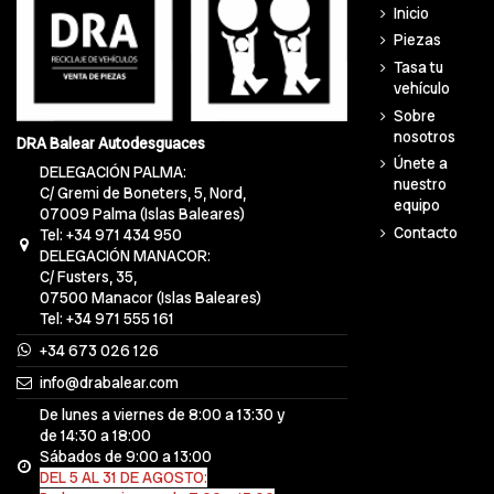
Inicio
Piezas
Tasa tu
vehículo
Sobre
nosotros
DRA Balear Autodesguaces
Únete a
DELEGACIÓN PALMA:
nuestro
C/ Gremi de Boneters, 5, Nord,
equipo
07009 Palma (Islas Baleares)
Contacto
Tel: +34 971 434 950
DELEGACIÓN MANACOR:
C/ Fusters, 35,
07500 Manacor (Islas Baleares)
Tel: +34 971 555 161
+34 673 026 126
info@drabalear.com
De lunes a viernes de 8:00 a 13:30 y
de 14:30 a 18:00
Sábados de 9:00 a 13:00
DEL 5 AL 31 DE AGOSTO: