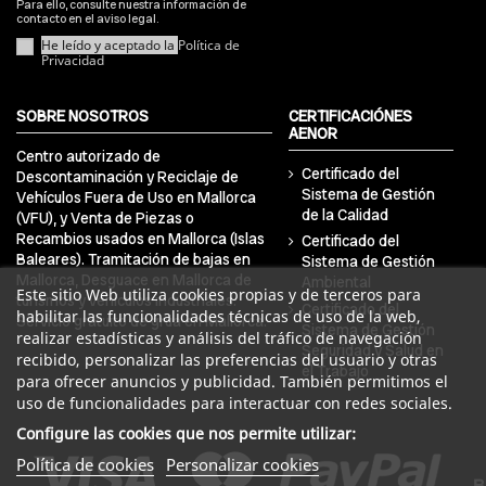
Para ello, consulte nuestra información de
contacto en el aviso legal.
He leído y aceptado la
Política de
Privacidad
SOBRE NOSOTROS
CERTIFICACIÓNES
AENOR
Centro autorizado de
Certificado del
Descontaminación y Reciclaje de
Sistema de Gestión
Vehículos Fuera de Uso en Mallorca
de la Calidad
(VFU), y Venta de Piezas o
Recambios usados en Mallorca (Islas
Certificado del
Baleares). Tramitación de bajas en
Sistema de Gestión
Mallorca, Desguace en Mallorca de
Ambiental
Este sitio Web utiliza cookies propias y de terceros para
turismos y vehículos industriales.
Certificado del
habilitar las funcionalidades técnicas de uso de la web,
Servicio gratuito de grúa en Mallorca.
Sistema de Gestión
realizar estadísticas y análisis del tráfico de navegación
Seguridad y Salud en
recibido, personalizar las preferencias del usuario y otras
el Trabajo
para ofrecer anuncios y publicidad. También permitimos el
uso de funcionalidades para interactuar con redes sociales.
Configure las cookies que nos permite utilizar:
Política de cookies
Personalizar cookies