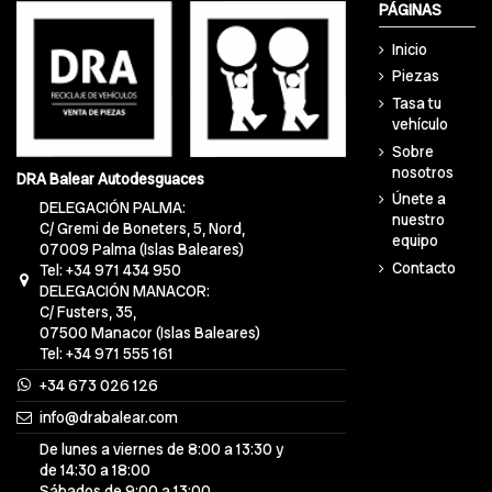
PÁGINAS
Inicio
Piezas
Tasa tu
vehículo
Sobre
nosotros
DRA Balear Autodesguaces
Únete a
DELEGACIÓN PALMA:
nuestro
C/ Gremi de Boneters, 5, Nord,
equipo
07009 Palma (Islas Baleares)
Contacto
Tel: +34 971 434 950
DELEGACIÓN MANACOR:
C/ Fusters, 35,
07500 Manacor (Islas Baleares)
Tel: +34 971 555 161
+34 673 026 126
info@drabalear.com
De lunes a viernes de 8:00 a 13:30 y
de 14:30 a 18:00
Sábados de 9:00 a 13:00