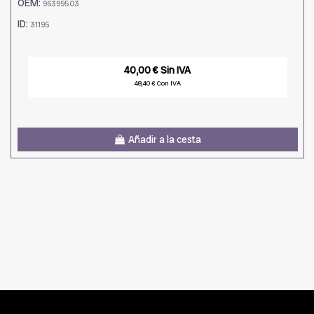
OEM:
96399503
ID:
31195
40,00 € Sin IVA
48,40 € Con IVA
Añadir a la cesta