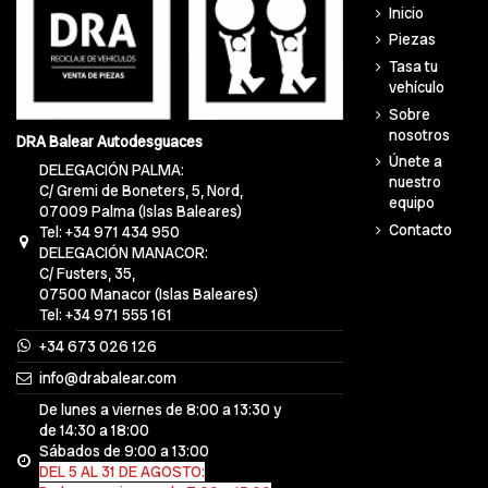
Inicio
Piezas
Tasa tu
vehículo
Sobre
nosotros
DRA Balear Autodesguaces
Únete a
DELEGACIÓN PALMA:
nuestro
C/ Gremi de Boneters, 5, Nord,
equipo
07009 Palma (Islas Baleares)
Contacto
Tel: +34 971 434 950
DELEGACIÓN MANACOR:
C/ Fusters, 35,
07500 Manacor (Islas Baleares)
Tel: +34 971 555 161
+34 673 026 126
info@drabalear.com
De lunes a viernes de 8:00 a 13:30 y
de 14:30 a 18:00
Sábados de 9:00 a 13:00
DEL 5 AL 31 DE AGOSTO: