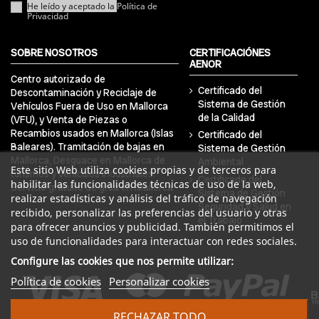
He leído y aceptado la
Política de
Privacidad
SOBRE NOSOTROS
CERTIFICACIÓNES
AENOR
Centro autorizado de
Certificado del
Descontaminación y Reciclaje de
Sistema de Gestión
Vehículos Fuera de Uso en Mallorca
de la Calidad
(VFU), y Venta de Piezas o
Recambios usados en Mallorca (Islas
Certificado del
Baleares). Tramitación de bajas en
Sistema de Gestión
Mallorca, Desguace en Mallorca de
Ambiental
Este sitio Web utiliza cookies propias y de terceros para
turismos y vehículos industriales.
Certificado del
habilitar las funcionalidades técnicas de uso de la web,
Servicio gratuito de grúa en Mallorca.
Sistema de Gestión
realizar estadísticas y análisis del tráfico de navegación
Seguridad y Salud en
recibido, personalizar las preferencias del usuario y otras
el Trabajo
para ofrecer anuncios y publicidad. También permitimos el
uso de funcionalidades para interactuar con redes sociales.
Configure las cookies que nos permite utilizar:
Política de cookies
Personalizar cookies
RECHAZAR TODO