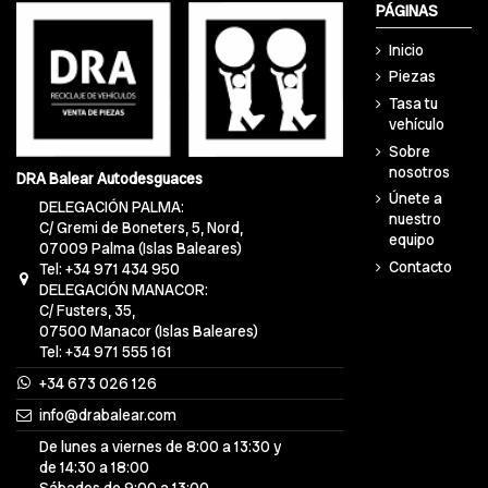
PÁGINAS
Inicio
Piezas
Tasa tu
vehículo
Sobre
nosotros
DRA Balear Autodesguaces
Únete a
DELEGACIÓN PALMA:
nuestro
C/ Gremi de Boneters, 5, Nord,
equipo
07009 Palma (Islas Baleares)
Contacto
Tel: +34 971 434 950
DELEGACIÓN MANACOR:
C/ Fusters, 35,
07500 Manacor (Islas Baleares)
Tel: +34 971 555 161
+34 673 026 126
info@drabalear.com
De lunes a viernes de 8:00 a 13:30 y
de 14:30 a 18:00
Sábados de 9:00 a 13:00