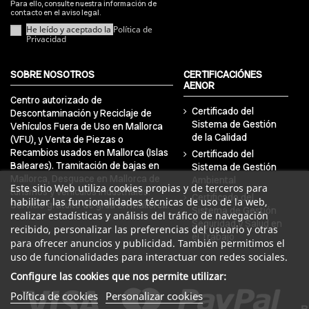
Para ello, consulte nuestra información de
contacto en el aviso legal.
He leído y aceptado la
Política de
Privacidad
SOBRE NOSOTROS
CERTIFICACIÓNES
AENOR
Centro autorizado de
Certificado del
Descontaminación y Reciclaje de
Sistema de Gestión
Vehículos Fuera de Uso en Mallorca
de la Calidad
(VFU), y Venta de Piezas o
Recambios usados en Mallorca (Islas
Certificado del
Baleares). Tramitación de bajas en
Sistema de Gestión
Mallorca, Desguace en Mallorca de
Ambiental
Este sitio Web utiliza cookies propias y de terceros para
turismos y vehículos industriales.
Certificado del
habilitar las funcionalidades técnicas de uso de la web,
Servicio gratuito de grúa en Mallorca.
Sistema de Gestión
realizar estadísticas y análisis del tráfico de navegación
Seguridad y Salud en
recibido, personalizar las preferencias del usuario y otras
el Trabajo
para ofrecer anuncios y publicidad. También permitimos el
uso de funcionalidades para interactuar con redes sociales.
Configure las cookies que nos permite utilizar:
Política de cookies
Personalizar cookies