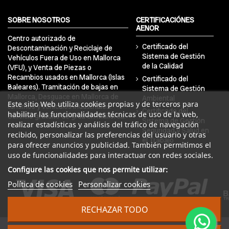
SOBRE NOSOTROS
CERTIFICACIÓNES
AENOR
Centro autorizado de
Certificado del
Descontaminación y Reciclaje de
Sistema de Gestión
Vehículos Fuera de Uso en Mallorca
de la Calidad
(VFU), y Venta de Piezas o
Recambios usados en Mallorca (Islas
Certificado del
Baleares). Tramitación de bajas en
Sistema de Gestión
Mallorca, Desguace en Mallorca de
Ambiental
Este sitio Web utiliza cookies propias y de terceros para
turismos y vehículos industriales.
Certificado del
habilitar las funcionalidades técnicas de uso de la web,
Servicio gratuito de grúa en Mallorca.
Sistema de Gestión
realizar estadísticas y análisis del tráfico de navegación
Seguridad y Salud en
recibido, personalizar las preferencias del usuario y otras
el Trabajo
para ofrecer anuncios y publicidad. También permitimos el
uso de funcionalidades para interactuar con redes sociales.
Configure las cookies que nos permite utilizar:
Política de cookies
Personalizar cookies
RECHAZAR TODO
© 2024 DRA Balear Autodesguaces. Todos los derechos