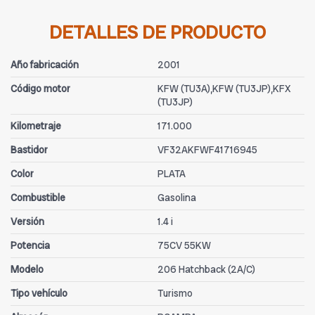
DETALLES DE PRODUCTO
Año fabricación
2001
Código motor
KFW (TU3A),KFW (TU3JP),KFX
(TU3JP)
Kilometraje
171.000
Bastidor
VF32AKFWF41716945
Color
PLATA
Combustible
Gasolina
Versión
1.4 i
Potencia
75CV 55KW
Modelo
206 Hatchback (2A/C)
Tipo vehículo
Turismo