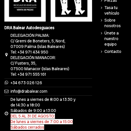
Piezas
Tasa tu
vehículo
Sobre
nosotros
DRA Balear Autodesguaces
Únete a
DELEGACIÓN PALMA:
nuestro
C/ Gremi de Boneters, 5, Nord,
equipo
07009 Palma (Islas Baleares)
Contacto
Tel: +34 971 434 950
DELEGACIÓN MANACOR:
C/ Fusters, 35,
07500 Manacor (Islas Baleares)
Tel: +34 971 555 161
+34 673 026 126
info@drabalear.com
De lunes a viernes de 8:00 a 13:30 y
de 14:30 a 18:00
Sábados de 9:00 a 13:00
DEL 5 AL 31 DE AGOSTO:
De lunes a viernes de 7:00 a 15:00
Sábados cerrados