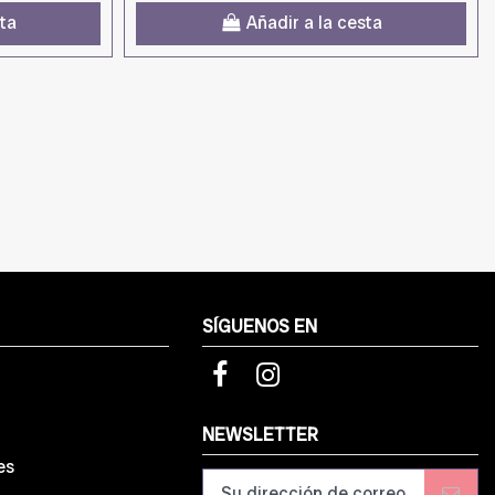
sta
Añadir a la cesta
SÍGUENOS EN
d
NEWSLETTER
es