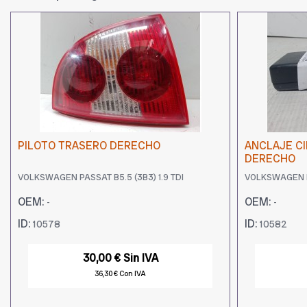
PILOTO TRASERO DERECHO
ANCLAJE C
DERECHO
VOLKSWAGEN PASSAT B5.5 (3B3) 1.9 TDI
VOLKSWAGEN PA
OEM:
OEM:
-
-
ID:
ID:
10578
10582
30,00 € Sin IVA
36,30 € Con IVA