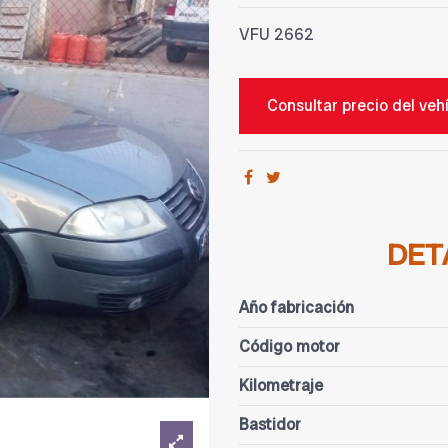
VFU
2662
Consultar precio del veh
DET
Año fabricación
Código motor
Kilometraje
Bastidor