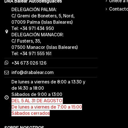
Únete a 
DRA Balear Autodesguaces
Contact
DELEGACIÓN PALMA:
C/ Gremi de Boneters, 5, Nord,
07009 Palma (Islas Baleares)
Tel: +34 971 434 950
DELEGACIÓN MANACOR:
C/ Fusters, 35,
07500 Manacor (Islas Baleares)
Tel: +34 971 555 161
+34 673 026 126
info@drabalear.com
De lunes a viernes de 8:00 a 13:30 y
de 14:30 a 18:00
Sábados de 9:00 a 13:00
DEL 5 AL 31 DE AGOSTO:
De lunes a viernes de 7:00 a 15:00
Sábados cerrados