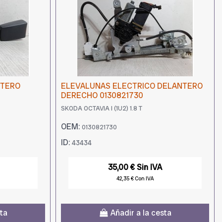
NTERO
ELEVALUNAS ELECTRICO DELANTERO
DERECHO 0130821730
SKODA OCTAVIA I (1U2) 1.8 T
OEM:
0130821730
ID:
43434
35,00 € Sin IVA
42,35 € Con IVA
sta
Añadir a la cesta