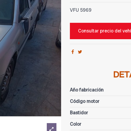
VFU
5969
Consultar precio del veh
DET
Año fabricación
Código motor
Bastidor
Color