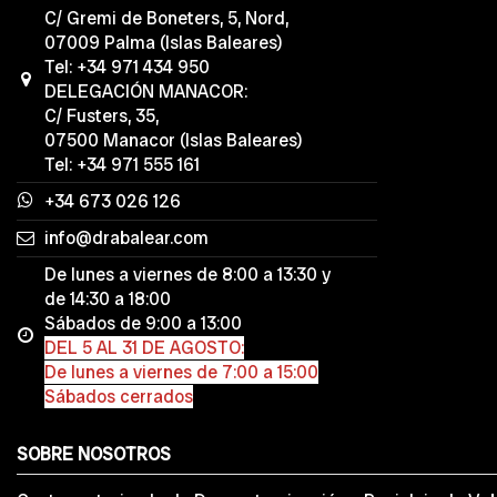
C/ Gremi de Boneters, 5, Nord,
07009 Palma (Islas Baleares)
Tel: +34 971 434 950
DELEGACIÓN MANACOR:
C/ Fusters, 35,
07500 Manacor (Islas Baleares)
Tel: +34 971 555 161
+34 673 026 126
info@drabalear.com
De lunes a viernes de 8:00 a 13:30 y
de 14:30 a 18:00
Sábados de 9:00 a 13:00
DEL 5 AL 31 DE AGOSTO:
De lunes a viernes de 7:00 a 15:00
Sábados cerrados
SOBRE NOSOTROS