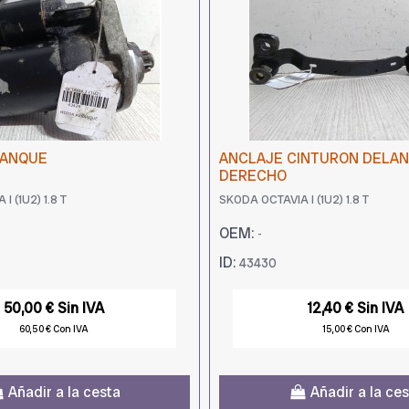
RANQUE
ANCLAJE CINTURON DELA
DERECHO
I (1U2) 1.8 T
SKODA OCTAVIA I (1U2) 1.8 T
OEM:
-
ID:
43430
50,00 € Sin IVA
12,40 € Sin IVA
60,50 € Con IVA
15,00 € Con IVA
Añadir a la cesta
Añadir a la ce