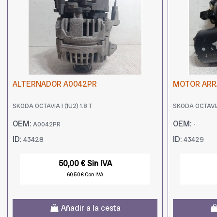
ALTERNADOR A0042PR
MOTOR AR
SKODA OCTAVIA I (1U2) 1.8 T
SKODA OCTAVIA 
OEM:
OEM:
A0042PR
-
ID:
ID:
43428
43429
50,00 € Sin IVA
60,50 € Con IVA
Añadir a la cesta