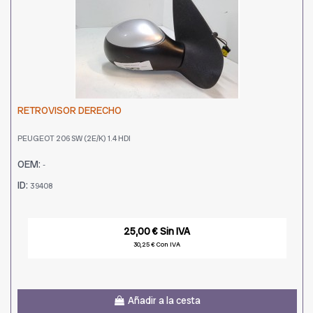
RETROVISOR DERECHO
PEUGEOT 206 SW (2E/K) 1.4 HDI
OEM:
-
ID:
39408
25,00 € Sin IVA
30,25 € Con IVA
Añadir a la cesta