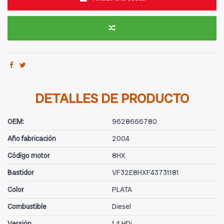
DETALLES DE PRODUCTO
OEM:
9628666780
Año fabricación
2004
Código motor
8HX
Bastidor
VF32E8HXF43731181
Color
PLATA
Combustible
Diesel
Versión
1.4 HDi