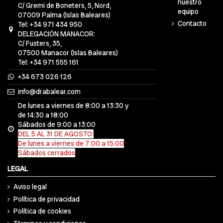
nuestro
C/ Gremi de Boneters, 5, Nord,
equipo
07009 Palma (Islas Baleares)
Contacto
Tel: +34 971 434 950
DELEGACIÓN MANACOR:
C/ Fusters, 35,
07500 Manacor (Islas Baleares)
Tel: +34 971 555 161
+34 673 026 126
info@drabalear.com
De lunes a viernes de 8:00 a 13:30 y
de 14:30 a 18:00
Sábados de 9:00 a 13:00
DEL 5 AL 31 DE AGOSTO:
De lunes a viernes de 7:00 a 15:00
Sábados cerrados
LEGAL
Aviso legal
Política de privacidad
Política de cookies