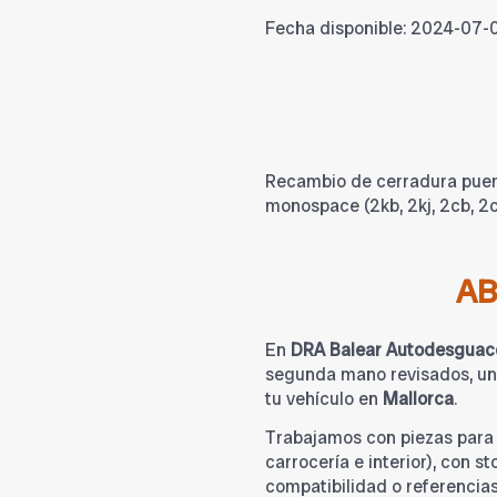
Fecha disponible:
2024-07-
Recambio de cerradura puer
monospace (2kb, 2kj, 2cb, 2
A
En
DRA Balear Autodesguac
segunda mano revisados, una
tu vehículo en
Mallorca
.
Trabajamos con piezas par
carrocería e interior), con s
compatibilidad o referencia