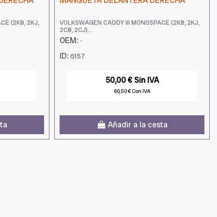
 DERECHA
MANGUETA DELANTERA DERECHA
E (2KB, 2KJ,
VOLKSWAGEN CADDY III MONOSPACE (2KB, 2KJ,
2CB, 2CJ)...
OEM:
-
ID:
6157
50,00 € Sin IVA
60,50 € Con IVA
sta
Añadir a la cesta