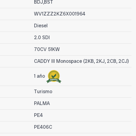
BDJ,BST
WV1ZZZ2KZ6X001964
Diesel
2.0 SDI
70CV 51KW
CADDY III Monospace (2KB, 2KJ, 2CB, 2CJ)
1 año
Turismo
PALMA
PE4
PE406C