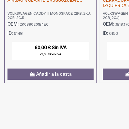
AIRBAG VOLANTE 2K0880201B4EC
CERRADURA
IZQUIERDA 
VOLKSWAGEN CADDY III MONOSPACE (2KB, 2KJ,
VOLKSWAGEN C
2CB, 2CJ)...
2CB, 2CJ)...
OEM:
OEM:
2K0880201B4EC
3B18370
ID:
ID:
6148
6150
60,00 € Sin IVA
72,60 € Con IVA
Añadir a la cesta