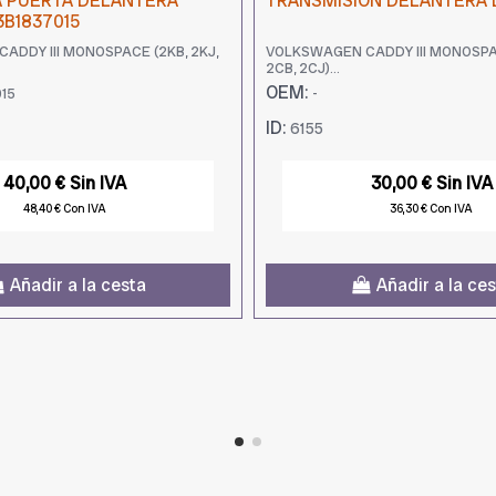
 PUERTA DELANTERA
TRANSMISION DELANTERA
3B1837015
ADDY III MONOSPACE (2KB, 2KJ,
VOLKSWAGEN CADDY III MONOSPAC
2CB, 2CJ)...
OEM:
15
-
ID:
6155
40,00 € Sin IVA
30,00 € Sin IVA
48,40 € Con IVA
36,30 € Con IVA
Añadir a la cesta
Añadir a la ce