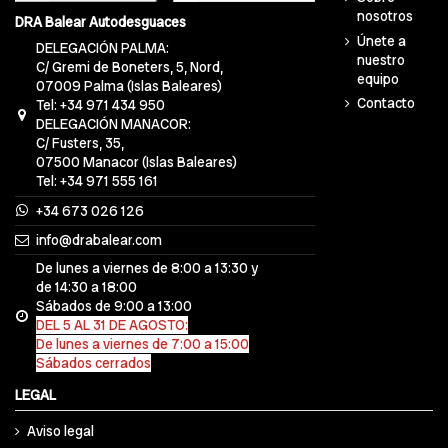
nosotros
DRA Balear Autodesguaces
Únete a
DELEGACIÓN PALMA:
nuestro
C/ Gremi de Boneters, 5, Nord,
equipo
07009 Palma (Islas Baleares)
Contacto
Tel: +34 971 434 950
DELEGACIÓN MANACOR:
C/ Fusters, 35,
07500 Manacor (Islas Baleares)
Tel: +34 971 555 161
+34 673 026 126
info@drabalear.com
De lunes a viernes de 8:00 a 13:30 y
de 14:30 a 18:00
Sábados de 9:00 a 13:00
DEL 5 AL 31 DE AGOSTO:
De lunes a viernes de 7:00 a 15:00
Sábados cerrados
LEGAL
Aviso legal