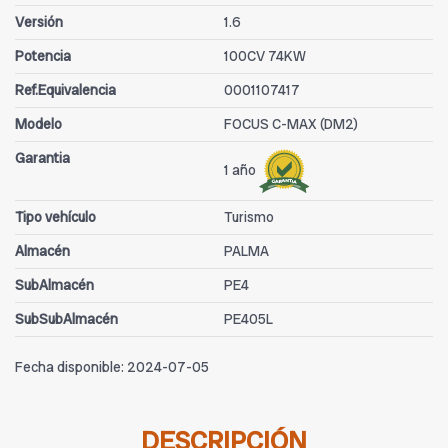
Versión
1.6
Potencia
100CV 74KW
Ref.Equivalencia
0001107417
Modelo
FOCUS C-MAX (DM2)
Garantia
1 año
Tipo vehículo
Turismo
Almacén
PALMA
SubAlmacén
PE4
SubSubAlmacén
PE405L
Fecha disponible:
2024-07-05
DESCRIPCIÓN