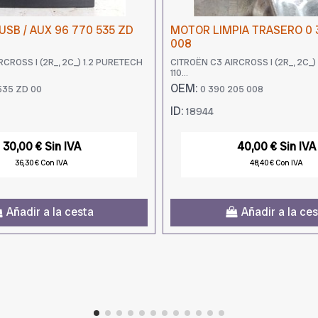
SB / AUX 96 770 535 ZD
MOTOR LIMPIA TRASERO 0 
008
CROSS I (2R_, 2C_) 1.2 PURETECH
CITROËN C3 AIRCROSS I (2R_, 2C_)
110...
OEM:
535 ZD 00
0 390 205 008
ID:
18944
30,00 € Sin IVA
40,00 € Sin IVA
36,30 € Con IVA
48,40 € Con IVA
Añadir a la cesta
Añadir a la ce