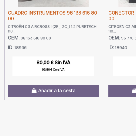
CUADRO INSTRUMENTOS 98 133 616 80
CONECTOR U
00
00
CITROËN C3 AIRCROSS I (2R_, 2C_) 1.2 PURETECH
CITROËN C3 AIR
110...
110...
OEM:
OEM:
98 133 616 80 00
96 770 
ID:
ID:
18936
18940
80,00 € Sin IVA
96,80 € Con IVA
Añadir a la cesta