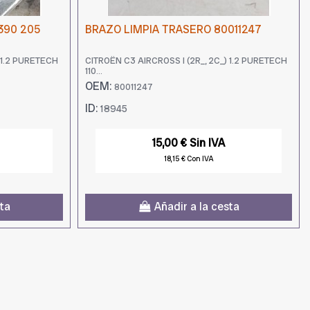
390 205
BRAZO LIMPIA TRASERO 80011247
 1.2 PURETECH
CITROËN C3 AIRCROSS I (2R_, 2C_) 1.2 PURETECH
110...
OEM:
80011247
ID:
18945
15,00 € Sin IVA
18,15 € Con IVA
sta
Añadir a la cesta