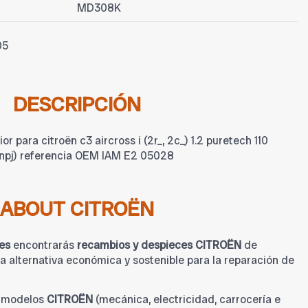
MD308K
05
DESCRIPCIÓN
r para citroën c3 aircross i (2r_, 2c_) 1.2 puretech 110
hnpj) referencia OEM IAM E2 05028
ABOUT CITROËN
es
encontrarás
recambios y despieces CITROËN
de
 alternativa económica y sostenible para la reparación de
a modelos
CITROËN
(mecánica, electricidad, carrocería e