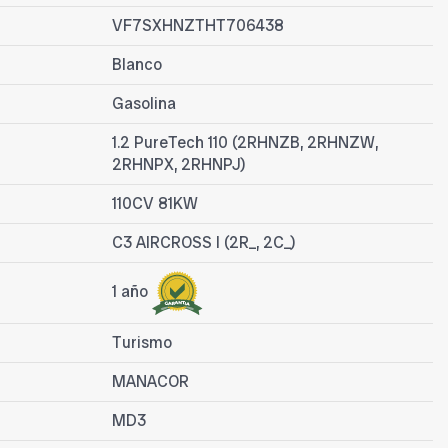
VF7SXHNZTHT706438
Blanco
Gasolina
1.2 PureTech 110 (2RHNZB, 2RHNZW,
2RHNPX, 2RHNPJ)
110CV 81KW
C3 AIRCROSS I (2R_, 2C_)
1 año
Turismo
MANACOR
MD3