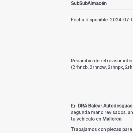
SubSubAlmacén
Fecha disponible:
2024-07-
Recambio de retrovisor interio
(2rhnzb, 2rhnzw, 2rhnpx, 2r
En
DRA Balear Autodesguac
segunda mano revisados, una
tu vehículo en
Mallorca
.
Trabajamos con piezas par